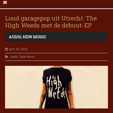
Loud garagepop uit Utrecht: The
High Weeds met de debuut-EP
AUDIO
,
NEW MUSIC
april 18, 2016
Audio
,
New Music