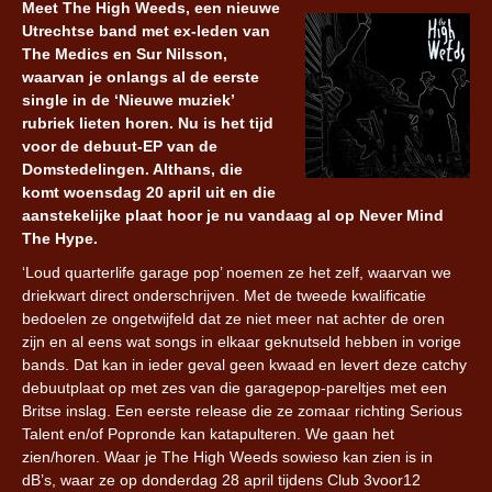
Meet The High Weeds, een nieuwe
Utrechtse band met ex-leden van
The Medics en Sur Nilsson,
waarvan je onlangs al de eerste
single in de ‘Nieuwe muziek’
rubriek lieten horen. Nu is het tijd
voor de debuut-EP van de
Domstedelingen. Althans, die
komt woensdag 20 april uit en die
aanstekelijke plaat hoor je nu vandaag al op Never Mind
The Hype.
‘Loud quarterlife garage pop’ noemen ze het zelf, waarvan we
driekwart direct onderschrijven. Met de tweede kwalificatie
bedoelen ze ongetwijfeld dat ze niet meer nat achter de oren
zijn en al eens wat songs in elkaar geknutseld hebben in vorige
bands. Dat kan in ieder geval geen kwaad en levert deze catchy
debuutplaat op met zes van die garagepop-pareltjes met een
Britse inslag. Een eerste release die ze zomaar richting Serious
Talent en/of Popronde kan katapulteren. We gaan het
zien/horen. Waar je The High Weeds sowieso kan zien is in
dB’s, waar ze op donderdag 28 april tijdens Club 3voor12