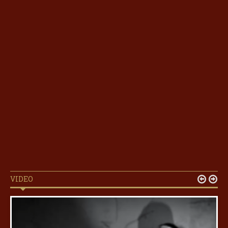
VIDEO

