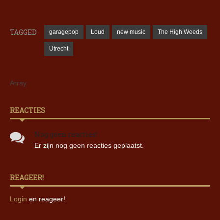
TAGGED
garagepop
Loud
new music
The High Weeds
Utrecht
Array
REACTIES
Nog geen reacties!
Er zijn nog geen reacties geplaatst.
REAGEER!
Login
en reageer!