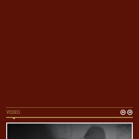
VIDEO

