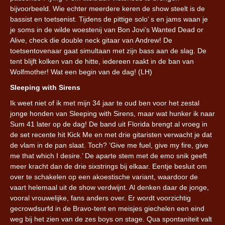
bijvoorbeeld. Wie echter meerdere keren de show steelt is de
bassist en toetsenist. Tijdens de pittige solo’ s en jams waan je
je soms in de wilde woestenij van Bon Jovi’s Wanted Dead or
Alive, check die double neck gitaar van Andrew! De
toetsentovenaar gaat simultaan met zijn bass aan de slag. De
tent blijft kolken van de hitte, iedereen raakt in de ban van
Wolfmother! Wat een begin van de dag! (LH)
Sleeping with Sirens
Ik weet niet of ik met mijn 34 jaar te oud ben voor het zestal
jonge honden van Sleeping with Sirens, maar wat hunker ik naar
Sum 41 later op de dag! De band uit Florida brengt al vroeg in
de set recente hit Kick Me en met drie gitaristen verwacht je dat
de vlam in de pan slaat. Toch? ‘Give me fuel, give my fire, give
me that which I desire.’ De aparte stem met de emo snik geeft
meer kracht dan de drie sixstrings bij elkaar. Eentje besluit om
over te schakelen op een akoestische variant, waardoor de
vaart helemaal uit de show verdwijnt. Al denken daar de jonge,
vooral vrouwelijke, fans anders over. Er wordt voorzichtig
gecrowdsurfd in de Bravo-tent en meisjes giechelen een eind
weg bij het zien van de zes boys on stage. Qua spontaniteit valt