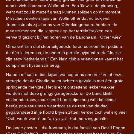
maakt zich klaar voor Wolfmother. Een ‘flaw’ in de planning,
want wat zou ik mezelf graag kunnen splitsen op dit moment.
Misschien denken fans van Wolfmother dat nu ook wel.
Tenminste als zij al eens van Otherkin gehoord hebben: de
meeste mensen die ik spreek op het terrein trekken een
verward gezicht bij het horen van de bandnaam. “Other wie?”
Otherkin! Een stel stoer uitgedoste Ieren betreedt het podium:
de één in leren jas, de ander in geruite pyjamabroek. “Joellie
zijn sexy Netherlands!” Een klein clubje vriendinnen kaatst het
compliment hysterisch terug.
Na een minuut of tien kijken we nog eens om en zien tot onze
vreugde dat de Charlie nu tot achterin gevuld is met één grote
springende menigte. Het is echt ontzettend lekker wakker
worden met deze grungy garagerockers. De band klinkt
voldoende rauw, maar geeft hun liedjes nog wél dat kleine
beetje pop-saus mee waardoor ze de rest van de dag
gegarandeerd in je hoofd blijven zitten. Verder toch wel erg veel
“Oeh-woeh-woeh” en “ah-ya-ya”. Het meezinggehalte.
De jonge gasten – die frontman, is dat familie van David Fagan
(Rats On Rafts)? – stuiteren enthousiast over het podium. De