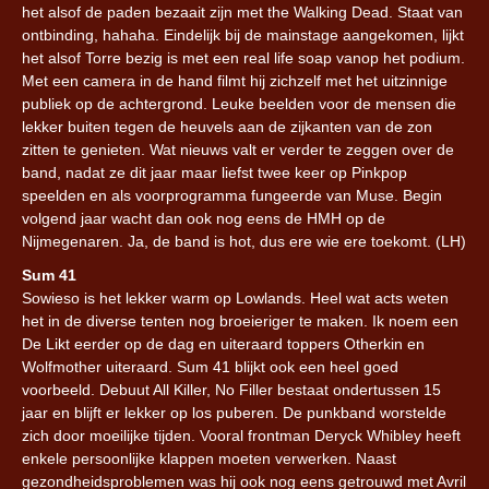
het alsof de paden bezaait zijn met the Walking Dead. Staat van
ontbinding, hahaha. Eindelijk bij de mainstage aangekomen, lijkt
het alsof Torre bezig is met een real life soap vanop het podium.
Met een camera in de hand filmt hij zichzelf met het uitzinnige
publiek op de achtergrond. Leuke beelden voor de mensen die
lekker buiten tegen de heuvels aan de zijkanten van de zon
zitten te genieten. Wat nieuws valt er verder te zeggen over de
band, nadat ze dit jaar maar liefst twee keer op Pinkpop
speelden en als voorprogramma fungeerde van Muse. Begin
volgend jaar wacht dan ook nog eens de HMH op de
Nijmegenaren. Ja, de band is hot, dus ere wie ere toekomt. (LH)
Sum 41
Sowieso is het lekker warm op Lowlands. Heel wat acts weten
het in de diverse tenten nog broeieriger te maken. Ik noem een
De Likt eerder op de dag en uiteraard toppers Otherkin en
Wolfmother uiteraard. Sum 41 blijkt ook een heel goed
voorbeeld. Debuut All Killer, No Filler bestaat ondertussen 15
jaar en blijft er lekker op los puberen. De punkband worstelde
zich door moeilijke tijden. Vooral frontman Deryck Whibley heeft
enkele persoonlijke klappen moeten verwerken. Naast
gezondheidsproblemen was hij ook nog eens getrouwd met Avril