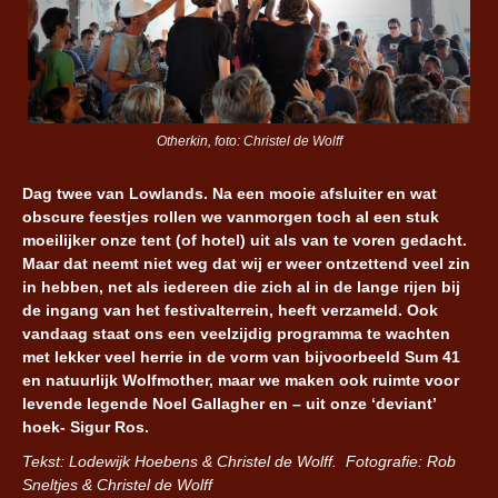
Otherkin, foto: Christel de Wolff
Dag twee van Lowlands. Na een mooie afsluiter en wat
obscure feestjes rollen we vanmorgen toch al een stuk
moeilijker onze tent (of hotel) uit als van te voren gedacht.
Maar dat neemt niet weg dat wij er weer ontzettend veel zin
in hebben, net als iedereen die zich al in de lange rijen bij
de ingang van het festivalterrein, heeft verzameld. Ook
vandaag staat ons een veelzijdig programma te wachten
met lekker veel herrie in de vorm van bijvoorbeeld Sum 41
en natuurlijk Wolfmother, maar we maken ook ruimte voor
levende legende Noel Gallagher en – uit onze ‘deviant’
hoek- Sigur Ros.
Tekst: Lodewijk Hoebens & Christel de Wolff. Fotografie: Rob
Sneltjes & Christel de Wolff