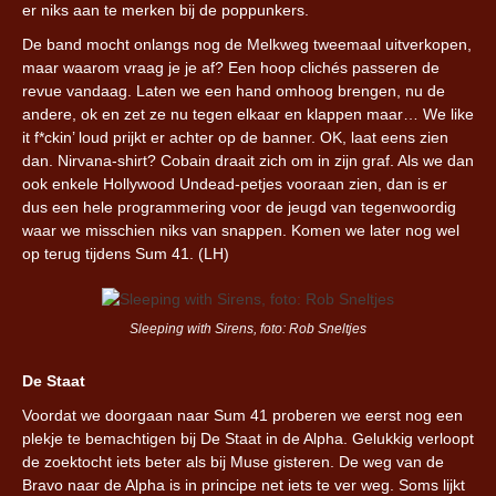
er niks aan te merken bij de poppunkers.
De band mocht onlangs nog de Melkweg tweemaal uitverkopen,
maar waarom vraag je je af? Een hoop clichés passeren de
revue vandaag. Laten we een hand omhoog brengen, nu de
andere, ok en zet ze nu tegen elkaar en klappen maar… We like
it f*ckin’ loud prijkt er achter op de banner. OK, laat eens zien
dan. Nirvana-shirt? Cobain draait zich om in zijn graf. Als we dan
ook enkele Hollywood Undead-petjes vooraan zien, dan is er
dus een hele programmering voor de jeugd van tegenwoordig
waar we misschien niks van snappen. Komen we later nog wel
op terug tijdens Sum 41. (LH)
Sleeping with Sirens, foto: Rob Sneltjes
De Staat
Voordat we doorgaan naar Sum 41 proberen we eerst nog een
plekje te bemachtigen bij De Staat in de Alpha. Gelukkig verloopt
de zoektocht iets beter als bij Muse gisteren. De weg van de
Bravo naar de Alpha is in principe net iets te ver weg. Soms lijkt