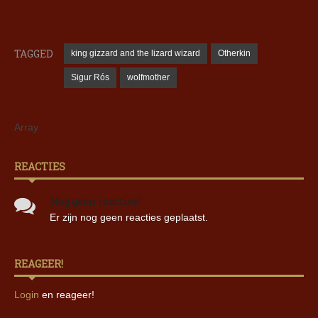
TAGGED
king gizzard and the lizard wizard
Otherkin
Sigur Rós
wolfmother
Array
REACTIES
Nog geen reacties!
Er zijn nog geen reacties geplaatst.
REAGEER!
Login
en reageer!