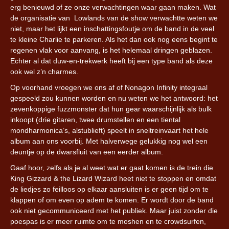
erg benieuwd of ze onze verwachtingen waar gaan maken. Wat
de organisatie van Lowlands van de show verwachtte weten we
niet, maar het lijkt een inschattingsfoutje om de band in de veel
te kleine Charlie te parkeren. Als het dan ook nog eens begint te
regenen vlak voor aanvang, is het helemaal dringen geblazen.
Echter al dat duw-en-trekwerk heeft bij een type band als deze
ook wel z’n charmes.
Op voorhand vroegen we ons af of Nonagon Infinity integraal
gespeeld zou kunnen worden en nu weten we het antwoord: het
zevenkoppige fuzzmonster dat hun gear waarschijnlijk als bulk
inkoopt (drie gitaren, twee drumstellen en een tiental
mondharmonica’s, alstublieft) speelt in sneltreinvaart het hele
album aan ons voorbij. Met halverwege gelukkig nog wel een
deuntje op de dwarsfluit van een eerder album.
Gaaf hoor, zelfs als je al weet wat er gaat komen is de trein die
King Gizzard & the Lizard Wizard heet niet te stoppen en omdat
de liedjes zo feilloos op elkaar aansluiten is er geen tijd om te
klappen of om even op adem te komen. Er wordt door de band
ook niet gecommuniceerd met het publiek. Maar juist zonder die
poespas is er meer ruimte om te moshen en te crowdsurfen,