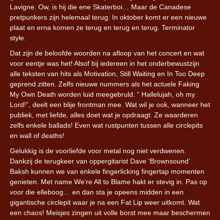
Lavigne. Ow, is hij die ene Skaterboi… Maar de Canadese
pretpunkers zijn helemaal terug. In oktober komt er een nieuwe
plaat en erna komen ze terug en terug en terug. Terminator
style.
Dat zijn de beloofde woorden na afloop van het concert en wat
voor eentje was het! Alsof bij iedereen in het onderbewustzijn
alle teksten van hits als Motivation, Still Waiting en In Too Deep
geprend zitten. Zelfs nieuwe nummers als het actuele Faking
My Own Death worden luid meegebruld. “ Hallelujah, oh my
Lord!”, deelt een blije frontman mee. Wat wil je ook, wanneer het
publiek, met liefde, alles doet wat je opdraagt. Ze waarderen
zelfs enkele ballads! Even wat rustpunten tussen alle circlepits
en wall of deaths!
Gelukkig is de voorliefde voor metal nog niet verdwenen.
Dankzij de terugkeer van oppergitarist Dave ‘Brownsound’
Baksh kunnen we van enkele fingerlicking fingertap momenten
genieten. Met name We’re All to Blame hakt er stevig in. Pas op
voor die elleboog… en dan sta je opeens midden in een
gigantische circlepit waar je na een Fat Lip weer uitkomt. Wat
een chaos! Meisjes zingen uit volle borst mee maar beschermen