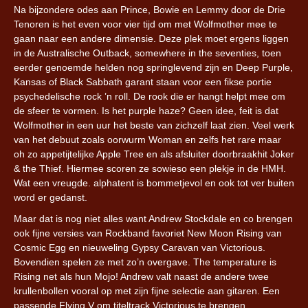
Na bijzondere odes aan Prince, Bowie en Lemmy door de Drie
Tenoren is het even voor vier tijd om met Wolfmother mee te
gaan naar een andere dimensie. Deze plek moet ergens liggen
in de Australische Outback, somewhere in the seventies, toen
eerder genoemde helden nog springlevend zijn en Deep Purple,
Kansas of Black Sabbath garant staan voor een fikse portie
psychedelische rock ’n roll. De rook die er hangt helpt mee om
de sfeer te vormen. Is het purple haze? Geen idee, feit is dat
Wolfmother in een uur het beste van zichzelf laat zien. Veel werk
van het debuut zoals oorwurm Woman en zelfs het rare maar
oh zo appetijtelijke Apple Tree en als afsluiter doorbraakhit Joker
& the Thief. Hiermee scoren ze sowieso een plekje in de HMH.
Wat een vreugde. alphatent is bommetjevol en ook tot ver buiten
word er gedanst.
Maar dat is nog niet alles want Andrew Stockdale en co brengen
ook fijne versies van Rockband favoriet New Moon Rising van
Cosmic Egg en nieuweling Gypsy Caravan van Victorious.
Bovendien spelen ze met zo’n overgave. The temperature is
Rising net als hun Mojo! Andrew valt naast de andere twee
krullenbollen vooral op met zijn fijne selectie aan gitaren. Een
passende Flying V om titeltrack Victorious te brengen