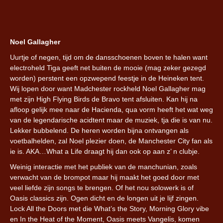
Noel Gallagher
Uurtje of negen, tijd om de dansschoenen boven te halen want
electroheld Tiga geeft net buiten de mooie (mag zeker gezegd
worden) perstent een opzwepend feestje in de Heineken tent.
Wij lopen door want Madchester rockheld Noel Gallagher mag
met zijn High Flying Birds de Bravo tent afsluiten. Kan hij na
afloop gelijk mee naar de Hacienda, qua vorm heeft het wat weg
van de legendarische acidtent maar de muziek, tja die is van nu.
Lekker bubbelend. De heren worden bijna ontvangen als
voetbalhelden, zal Noel plezier doen, de Manchester City fan als
ie is. AKA…What a Life draagt hij dan ook op aan z’ n clubje.
Weinig interactie met het publiek van de manchunian, zoals
verwacht van de brompot maar hij maakt het goed door met
veel liefde zijn songs te brengen. Of het nou solowerk is of
Oasis classics zijn. Ogen dicht en de longen uit je lijf zingen.
Lock All the Doors met die What’s the Story, Morning Glory vibe
en In the Heat of the Moment, Oasis meets Vangelis, komen