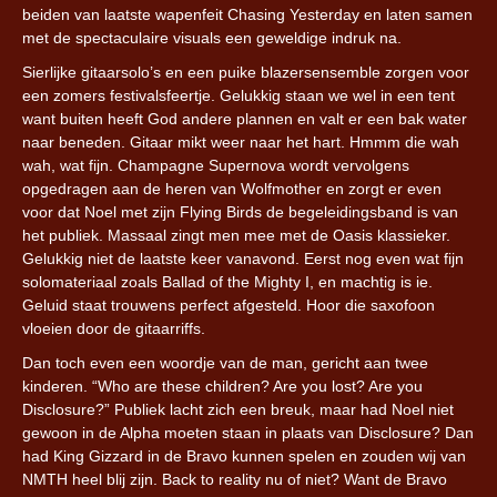
beiden van laatste wapenfeit Chasing Yesterday en laten samen
met de spectaculaire visuals een geweldige indruk na.
Sierlijke gitaarsolo’s en een puike blazersensemble zorgen voor
een zomers festivalsfeertje. Gelukkig staan we wel in een tent
want buiten heeft God andere plannen en valt er een bak water
naar beneden. Gitaar mikt weer naar het hart. Hmmm die wah
wah, wat fijn. Champagne Supernova wordt vervolgens
opgedragen aan de heren van Wolfmother en zorgt er even
voor dat Noel met zijn Flying Birds de begeleidingsband is van
het publiek. Massaal zingt men mee met de Oasis klassieker.
Gelukkig niet de laatste keer vanavond. Eerst nog even wat fijn
solomateriaal zoals Ballad of the Mighty I, en machtig is ie.
Geluid staat trouwens perfect afgesteld. Hoor die saxofoon
vloeien door de gitaarriffs.
Dan toch even een woordje van de man, gericht aan twee
kinderen. “Who are these children? Are you lost? Are you
Disclosure?” Publiek lacht zich een breuk, maar had Noel niet
gewoon in de Alpha moeten staan in plaats van Disclosure? Dan
had King Gizzard in de Bravo kunnen spelen en zouden wij van
NMTH heel blij zijn. Back to reality nu of niet? Want de Bravo