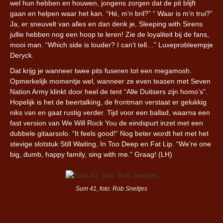
wel hun hebben en houwen, jongens zorgen dat de pit blijft
gaan en helpen waar het kan. “Hé, m’n bril?” “ Waar is m’n trui?”
Ja, er sneuvelt van alles en dan denk je, Sleeping with Sirens
jullie hebben nog een hoop te leren! Zie de loyaliteit bij de fans,
mooi man. “Which side is louder? I can’t tell…” Luxeprobleempje
Deryck.
Dat krijg je wanneer twee pits fuseren tot een megamosh.
Opmerkelijk momentje wel, wanneer ze even teasen met Seven
Nation Army klinkt door heel de tent “Alle Duitsers zijn homo’s”.
Hopelijk is het de beertalking, de frontman verstaat er gelukkig
niks van en gaat rustig verder. Tijd voor een ballad, waarna een
fast version van We Will Rock You de eindspurt inzet met een
dubbele gitaarsolo. “It feels good!” Nog beter wordt het met het
stevige slotstuk Still Waiting, In Too Deep en Fat Lip. “We’re one
big, dumb, happy family, sing with me.” Graag! (LH)
Sum 41, foto: Rob Sneltjes