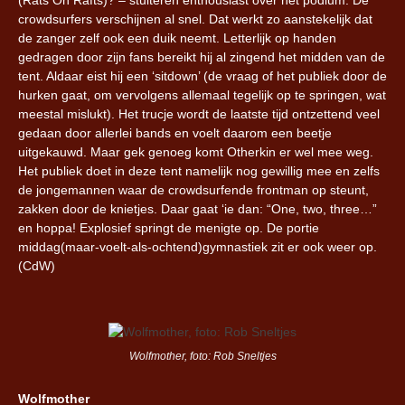
crowdsurfers verschijnen al snel. Dat werkt zo aanstekelijk dat
de zanger zelf ook een duik neemt. Letterlijk op handen
gedragen door zijn fans bereikt hij al zingend het midden van de
tent. Aldaar eist hij een ‘sitdown’ (de vraag of het publiek door de
hurken gaat, om vervolgens allemaal tegelijk op te springen, wat
meestal mislukt). Het trucje wordt de laatste tijd ontzettend veel
gedaan door allerlei bands en voelt daarom een beetje
uitgekauwd. Maar gek genoeg komt Otherkin er wel mee weg.
Het publiek doet in deze tent namelijk nog gewillig mee en zelfs
de jongemannen waar de crowdsurfende frontman op steunt,
zakken door de knietjes. Daar gaat ‘ie dan: “One, two, three…”
en hoppa! Explosief springt de menigte op. De portie
middag(maar-voelt-als-ochtend)gymnastiek zit er ook weer op.
(CdW)
Wolfmother, foto: Rob Sneltjes
Wolfmother