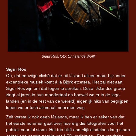
Sigur Ros, foto: Christel de Wolff
Sigur Ros
Oh, dat eeuwige cliché dat er uit IJsland alleen maar bijzonder
excentrieke muziek komt á la Björk etcetera. Het zal niet aan
Sigur Ros zijn om dat tegen te spreken. Deze IJslandse groep
zingt al jaren in hun moedertaal en hoewel we er in de lage
landen (en in de rest van de wereld) eigenlijk niks van begrijpen,
lopen we er toch allemaal mooi mee weg.
Zelf versta ik ook geen IJslands, maar ik ben er zeker van dat
het eerste nummer gaat over hoe erg die fotografen voor het
publiek voor lul staan. Het trio blijft namelijk eindeloos lang staan
achter een enorm gordijn van LED-verlichting. Een prachtige