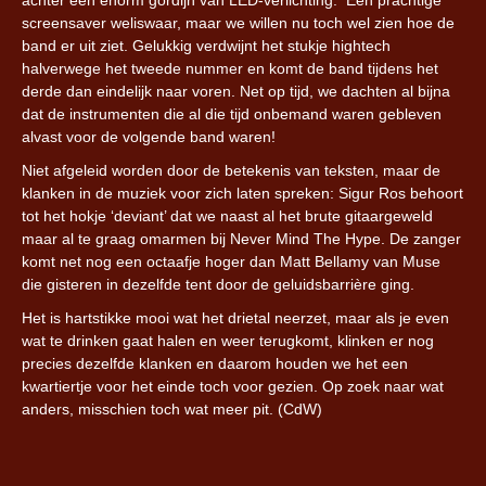
screensaver weliswaar, maar we willen nu toch wel zien hoe de
band er uit ziet. Gelukkig verdwijnt het stukje hightech
halverwege het tweede nummer en komt de band tijdens het
derde dan eindelijk naar voren. Net op tijd, we dachten al bijna
dat de instrumenten die al die tijd onbemand waren gebleven
alvast voor de volgende band waren!
Niet afgeleid worden door de betekenis van teksten, maar de
klanken in de muziek voor zich laten spreken: Sigur Ros behoort
tot het hokje ‘deviant’ dat we naast al het brute gitaargeweld
maar al te graag omarmen bij Never Mind The Hype. De zanger
komt net nog een octaafje hoger dan Matt Bellamy van Muse
die gisteren in dezelfde tent door de geluidsbarrière ging.
Het is hartstikke mooi wat het drietal neerzet, maar als je even
wat te drinken gaat halen en weer terugkomt, klinken er nog
precies dezelfde klanken en daarom houden we het een
kwartiertje voor het einde toch voor gezien. Op zoek naar wat
anders, misschien toch wat meer pit. (CdW)