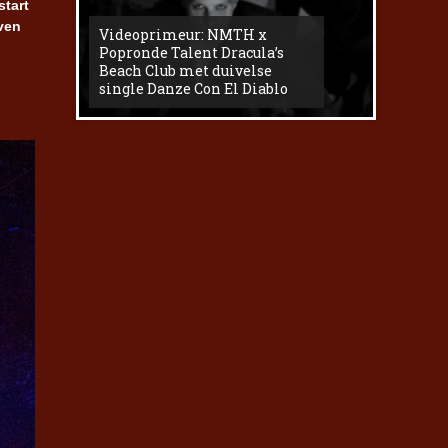
start
ven
Videoprimeur: NMTH x
The
Popronde Talent Dracula’s
Zemma s
Beach Club met duivelse
underg
single Danze Con El Diablo
livesess