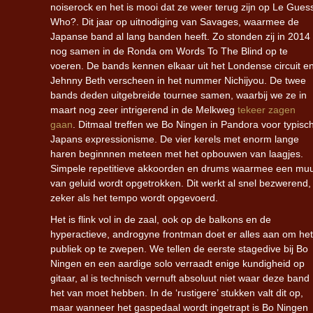
noiserock en het is mooi dat ze weer terug zijn op Le Gues
Who?. Dit jaar op uitnodiging van Savages, waarmee de
Japanse band al lang banden heeft. Zo stonden zij in 2014
nog samen in de Ronda om Words To The Blind op te
voeren. De bands kennen elkaar uit het Londense circuit e
Jehnny Beth verscheen in het nummer Nichijyou. De twee
bands deden uitgebreide tournee samen, waarbij we ze in
maart nog zeer intrigerend in de Melkweg
tekeer zagen
gaan
. Ditmaal treffen we Bo Ningen in Pandora voor typisc
Japans expressionisme. De vier kerels met enorm lange
haren beginnnen meteen met het opbouwen van laagjes.
Simpele repetitieve akkoorden en drums waarmee een mu
van geluid wordt opgetrokken. Dit werkt al snel bezwerend,
zeker als het tempo wordt opgevoerd.
Het is flink vol in de zaal, ook op de balkons en de
hyperactieve, androgyne frontman doet er alles aan om het
publiek op te zwepen. We tellen de eerste stagedive bij Bo
Ningen en een aardige solo verraadt enige kundigheid op
gitaar, al is technisch vernuft absoluut niet waar deze band
het van moet hebben. In de ‘rustigere’ stukken valt dit op,
maar wanneer het gaspedaal wordt ingetrapt is Bo Ningen