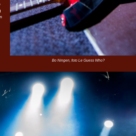
e
g
jn
Bo Ningen, foto Le Guess Who?