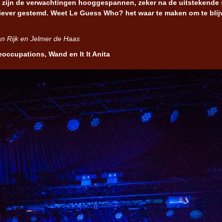
g zijn de verwachtingen hooggespannen, zeker na de uitstekende 
itiever gestemd. Weet Le Guess Who? het waar te maken om te blij
Iron Jinn doopt vers epos 
Futurist en munt Reich and
an Rijk en Jelmer de Haas
Roll-stijl
occupations, Wand en It It Anita