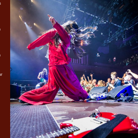
s
n
h
ur