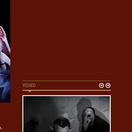
VIDEO


,