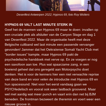
Desertfest Antwerpen 2022; Hypnos 69, foto Roy Wolters
HYPNOS 69 VALT LAST MINUTE STERK IN
Geef het de mannen van Hypnos 69 maar te doen: invallen op
een cruciale plek als afsluiter van de Canyon Stage en dag 1
van Desertfest 2022. Maar de organisatie heeft met deze
Belgische cultband wel last minute een passende vervanger
gevonden! Jammer dat het Oekraïense Somali Yacht Club met
“border issues” kampte, maar Hypnos 69 pakt de
psychedelische handdoek met verve op. En ze voegen er nog
een saxofoon aan toe. Plus wat spaarzame zang, in een
boeiend geheel dat ons geregeld aan Motorpsycho doet
denken. Het is voor de kenners hier een niet verwachte reprise
van deze band en voor velen de introductie met Hypnos 69 en
hun spacesound. Niet voor het eerst vandaag gaan we
PSYCHedelisch en vooral ook weer laidback groovend. Maar
wel met aardig wat meer punch en vaart erin dan net bij BJM
beneden. De frontman bezweert de theremin en voert weer een
nieuwe groove in.