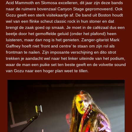
Acid Mammoth en Slomosa excelleren, dit jaar zijn deze bands
naar de ruimere bovenzaal Canyon Stage gepromoveerd. Ook
Gozu geeft een sterk visitekaartje af. De band uit Boston houdt
wel van een flinke scheut classic rock in hun stoner en dat
brengt de zaak goed op smaak. Je moet in de cafézaal dus een
beetje door het gemoffelde geluid (onder het plafond) heen
luisteren, maar dan nog is het genieten. Zanger-gitarist Mark
Gaffney hoeft niet ‘front and centre’ te staan om zijn rol als
frontman te nailen. Zijn imposante verschijning en dito strot
trekken je aandacht wel naar het linker uiteinde van het podium,
waar de man een puike set ten beste geeft en de volvette sound
van Gozu naar een hoger plan weet te tillen.