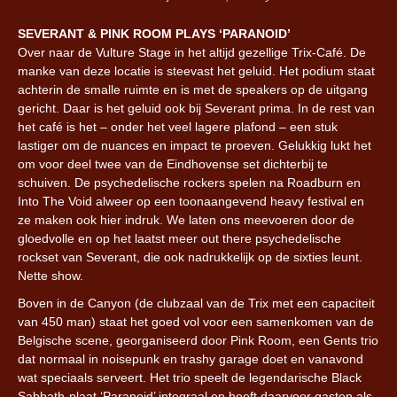
SEVERANT & PINK ROOM PLAYS ‘PARANOID’
Over naar de Vulture Stage in het altijd gezellige Trix-Café. De
manke van deze locatie is steevast het geluid. Het podium staat
achterin de smalle ruimte en is met de speakers op de uitgang
gericht. Daar is het geluid ook bij Severant prima. In de rest van
het café is het – onder het veel lagere plafond – een stuk
lastiger om de nuances en impact te proeven. Gelukkig lukt het
om voor deel twee van de Eindhovense set dichterbij te
schuiven. De psychedelische rockers spelen na Roadburn en
Into The Void alweer op een toonaangevend heavy festival en
ze maken ook hier indruk. We laten ons meevoeren door de
gloedvolle en op het laatst meer out there psychedelische
rockset van Severant, die ook nadrukkelijk op de sixties leunt.
Nette show.
Boven in de Canyon (de clubzaal van de Trix met een capaciteit
van 450 man) staat het goed vol voor een samenkomen van de
Belgische scene, georganiseerd door Pink Room, een Gents trio
dat normaal in noisepunk en trashy garage doet en vanavond
wat speciaals serveert. Het trio speelt de legendarische Black
Sabbath-plaat ‘Paranoid’ integraal en heeft daarvoor gasten als