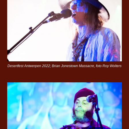
Desertfest Antwerpen 2022; Brian Jonestown Massacre, foto Roy Wolters