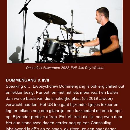
Desertfest Antwerpen 2022; IIVII, foto Roy Wolters
DOMMENGANG & IIVII
Speaking of… LA psychcrew Dommengang is ook erg chilled out
en lekker bezig. Far out, en met net iets meer vaart en ballen
dan we op basis van die smakelijke plaat (uit 2019 alweer)
verwacht hadden. Het US trio gaat bijzonder fijntjes tekeer en
legt er telkens nog een gitaarlijn, een fuzzpedaal en een tempo
op. Bijzonder prettige aftrap. En IIVII trekt die lijn nog even door.
Het duo stond twee dagen eerder nog op een Consouling
labelavond in dB’s en zo staan, ok zitten, ze een paar dagen