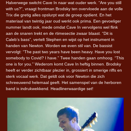
Halverwege switcht Cave In naar wat ouder werk. “Are you still
with us?”, vraagt frontman Brodsky ten overvloede aan de volle
Trix die gretig alles opslurpt wat de groep opdient. En het
materiaal van twintig jaar oud werkt ook prima. Een gevoeliger
nummer landt ook, mede omdat Cave In vervolgens wel flink
aan de snaren trekt en de rtimesectie zwaar blaast. “Dit is
Caleb’s bass”, vertelt Stephen en wijst op het instrument in
handen van Newton. Worden we even stil van. De bassist
vervolgt: “The past two years have been heavy. Have you lost
somebody to Covid? I have.” Twee handen gaan omhoog. “This
one is for you.” Wederom komt Cave In heftig binnen. Brodsky
heeft er verder zichtbaar plezier in, grossiert in smerige riffs en
sterk vocaal werk. Dat geldt ook voor Newton die zich
schreeuwend helemaal geeft. Het samenspel van de herboren
band is indrukwekkend. Headlinerwaardige set!