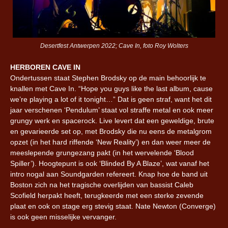
Desertfest Antwerpen 2022; Cave In, foto Roy Wolters
HERBOREN CAVE IN
Ondertussen staat Stephen Brodsky op de main behoorlijk te
knallen met Cave In. “Hope you guys like the last album, cause
we’re playing a lot of it tonight…” Dat is geen straf, want het dit
jaar verschenen ‘Pendulum’ staat vol straffe metal en ook meer
grungy werk en spacerock. Live levert dat een geweldige, brute
en gevarieerde set op, met Brodsky die nu eens de metalgrom
opzet (in het hard riffende ‘New Reality’) en dan weer meer de
meeslepende grungezang pakt (in het wervelende ‘Blood
Spiller’). Hoogtepunt is ook ‘Blinded By A Blaze’, wat vanaf het
intro nogal aan Soundgarden refereert. Knap hoe de band uit
Boston zich na het tragische overlijden van bassist Caleb
Scofield herpakt heeft, terugkeerde met een sterke zevende
plaat en ook on stage erg stevig staat. Nate Newton (Converge)
is ook geen misselijke vervanger.