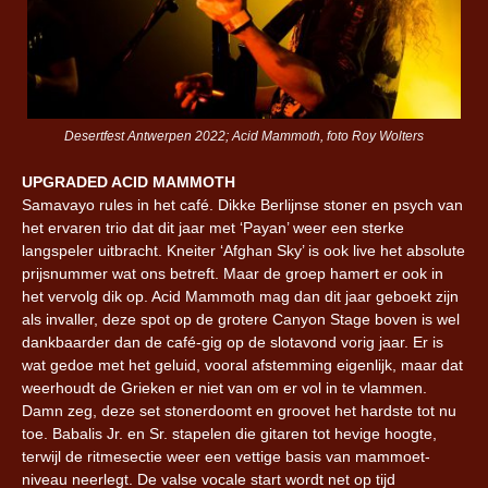
Desertfest Antwerpen 2022; Acid Mammoth, foto Roy Wolters
UPGRADED ACID MAMMOTH
Samavayo rules in het café. Dikke Berlijnse stoner en psych van
het ervaren trio dat dit jaar met ‘Payan’ weer een sterke
langspeler uitbracht. Kneiter ‘Afghan Sky’ is ook live het absolute
prijsnummer wat ons betreft. Maar de groep hamert er ook in
het vervolg dik op. Acid Mammoth mag dan dit jaar geboekt zijn
als invaller, deze spot op de grotere Canyon Stage boven is wel
dankbaarder dan de café-gig op de slotavond vorig jaar. Er is
wat gedoe met het geluid, vooral afstemming eigenlijk, maar dat
weerhoudt de Grieken er niet van om er vol in te vlammen.
Damn zeg, deze set stonerdoomt en groovet het hardste tot nu
toe. Babalis Jr. en Sr. stapelen die gitaren tot hevige hoogte,
terwijl de ritmesectie weer een vettige basis van mammoet-
niveau neerlegt. De valse vocale start wordt net op tijd