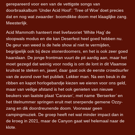
gerepareerd voor een van de vettigste songs van
doorbraakalbum ‘Under Acid Hoof’: ‘Tree of Woe’ doet precies
dat en nog wat zwaarder: boomdikke doom met klaaglijke zang.
Meesterlijk.
Acid Mammoth hanteert met livefavoriet ‘White Hag’ de
sloopwals modus en die kan Deserfest heel goed hebben nu.
De geur van weed is de hele show al niet te vermijden,
begrijpelijk ook bij deze stonerdoomers, en het is ook zeer goed
haarslaan. De jonge frontman vuurt de pit aardig aan, maar het
moet gezegd dat weinig voor nodig is om de lont in dit Vlaamse
kruitvat te steken en, jawel, daar gaat ook de eerste crowdsurfer
van de avond over het publiek. Lekker man. Na een beuk in de
ribben en kapot horlogebandje kiezen we eieren voor ons geld,
maar van veilige afstand is het ook genieten van nieuwe
beukers van laatste plaat ‘Caravan’, met name ‘Berserker’ en
het titelnummer springen eruit met snerpende gemene Ozzy-
zang en dik doordreunende doom. Voorwaar geen
campingmuziek. De groep heeft net wat minder impact dan in
de kroeg in 2021, maar de Canyon gaat wel helemaal naar de
klote.