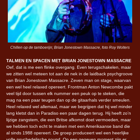
Chillen op de tamboerijn; Brian Jonestown Massacre, foto Roy Wolters
TALMEN EN SPACEN MET BRIAN JONESTOWN MASSACRE
Oef, dat is me een flinke overgang. Even terugschakelen, maar
we zitten wel meteen tot aan de nek in de laidback psychgroove
van Brian Jonestown Massacre. Zeven man on stage, waarvan
een wel heel relaxed opereert. Frontman Anton Newcombe pakt
veel tijd door tussen elk nummer een peuk op te steken, die
mag na een paar teugen dan op de gitaarhals verder smeulen.
Heel relaxed wel allemaal, maar we begrijpen dat hij wel minder
lang kletst dan in Paradiso een paar dagen terug. Hij heeft zo’n
lijzige zangstem, die een Britse afkomst doet vermoeden, maar
we hebben toch echt te maken met een Amerikaanse band die
al sinds 1988 opereert. De groep produceert wel een heerlijke
volle psychedelische sound. Op een gegeven moment zijn er