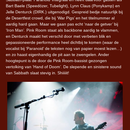
Bart Baele (Speedözer, Tubelight), Lynn Claus (Ponykamp) en
Jelle Denturck (DIRK.) uitgenodigd. Gespreid bedje natuurlijk bij
de Desertfest crowd, die bij ‘War Pigs’ en het titelnummer al
aardig hard gaan. Maar we gaan pas echt ‘naar de getver’ bij
‘Iron Man’. Pink Room staat als backbone aardig te vlammen,
en Denturck maakt het verschil door met verbeten blik en
gepassioneerde performance heel dichtbij te komen (waar de
vocalist bij ‘Paranoid’ de teksten nog van papier moest lezen…)
en zo haast eigenhandig de pit aan te zwengelen. Ander
hoogtepunt is de door de Pink Room-bassist gezongen
vertolking van ‘Hand of Doom’. De slepende en sinistere sound
van Sabbath slaat stevig in. Shiiiiit!