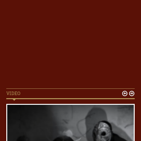
VIDEO

