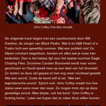
John Coffey, Foto Ben Houdijk
De volgende track begint met een saxofoonsolo door Will
Gardner, de zanger van Black Peaks. Wat is en blijft Heart of a
Traitor toch een geweldig nummer. Wat een publiek ook! Ze
blijven constant stagediven, beuken en alles wat je maar kan
bedenken. Dan is het helaas tijd voor het laatste nummer Eagle
Chasing Flies. Drummer Carsten Brunsveld wordt naar voren
geschoven en David speelt mee op een deel van het drumstel.
Zo sluiten ze deze set gepast af met nog meer muzikaal geweld.
Wat een avond. Zoals de band zelf al zei: ‘Wat een
legendarische avond’. Episch ook. John Coffey maakt hun live-
status weer eens meer dan waar. Ze mogen trots zijn op deze
geweldige avond. Alles klopte, ook het bord: ‘John Coffey is
fucking home’. Laten we hopen dat ze vaker thuis willen komen.