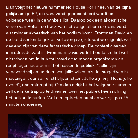
Dan volgt het nieuwe nummer No House For Thee, van de bijna
gelijknamige EP, die vanavond gepresenteerd wordt en
volgende week in de winkels ligt. Daarop ook een akoestische
versie van Relief, de track van het vorige album die vanavond
wat minder akoestisch van het podium komt. Frontman David en
de band spelen te gek en vol overgave, iets wat we eigenlijk wel
gewend zijn van deze fantastische groep. De confetti dwarrelt
inmiddels de zaal in. Frontman David vertelt hoe tof ze het wel
niet vinden om in hun thuisstad dit te mogen organiseren en
roept tegen iedereen in het hossende publiek: “Jullie zijn
vanavond vrij om te doen wat jullie willen, als dat stagediven is,
meezingen, dansen of stil blijven staan. Jullie zijn vrij. Het is jullie
avond”, onderstreept hij. Om dan gelijk bij het volgende nummer
zelf de linkertrap op te diven en over het publiek heen richting
het balkon te surfen. Wat een optreden nu al en we zijn pas 25
minuten onderweg.