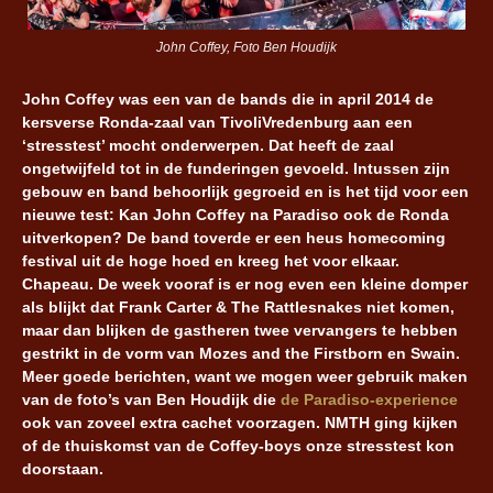
John Coffey, Foto Ben Houdijk
John Coffey was een van de bands die in april 2014 de
kersverse Ronda-zaal van TivoliVredenburg aan een
‘stresstest’ mocht onderwerpen. Dat heeft de zaal
ongetwijfeld tot in de funderingen gevoeld. Intussen zijn
gebouw en band behoorlijk gegroeid en is het tijd voor een
nieuwe test: Kan John Coffey na Paradiso ook de Ronda
uitverkopen? De band toverde er een heus homecoming
festival uit de hoge hoed en kreeg het voor elkaar.
Chapeau. De week vooraf is er nog even een kleine domper
als blijkt dat Frank Carter & The Rattlesnakes niet komen,
maar dan blijken de gastheren twee vervangers te hebben
gestrikt in de vorm van Mozes and the Firstborn en Swain.
Meer goede berichten, want we mogen weer gebruik maken
van de foto’s van Ben Houdijk die
de Paradiso-experience
ook van zoveel extra cachet voorzagen. NMTH ging kijken
of de thuiskomst van de Coffey-boys onze stresstest kon
doorstaan.