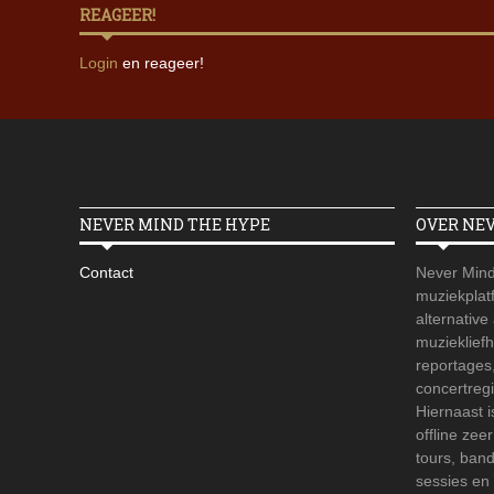
REAGEER!
Login
en reageer!
NEVER MIND THE HYPE
OVER NE
Contact
Never Mind
muziekplatf
alternative
muzieklief
reportages
concertregi
Hiernaast 
offline zee
tours, ban
sessies en