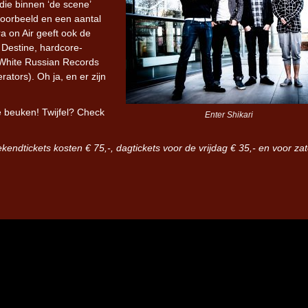
die binnen ‘de scene’
jvoorbeeld en een aantal
a on Air geeft ook de
Destine, hardcore-
 White Russian Records
tors). Oh ja, en er zijn
e beuken! Twijfel? Check
Enter Shikari
ekendtickets kosten € 75,-, dagtickets voor de vrijdag € 35,- en voor za