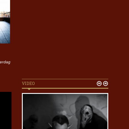
terdag
VIDEO

