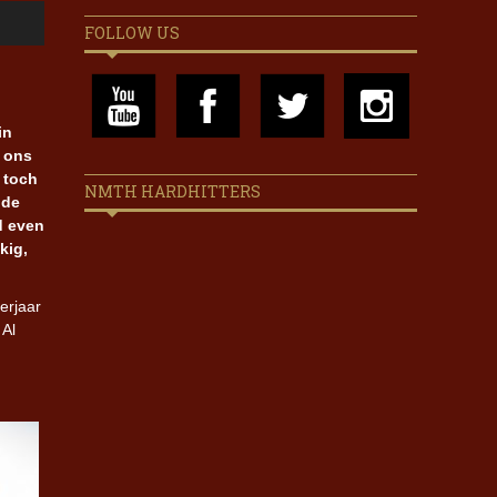
FOLLOW US
in
t ons
 toch
NMTH HARDHITTERS
 de
jd even
kig,
erjaar
 Al