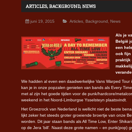
ARTICLES
,
BACKGROUND
,
NEWS
juni 19, 2015
Articles
,
Background
,
News
Als je 
België 
een hele
ook fijn
praktijk
makkelij
verande
We hadden al even een daadwerkelijke Vans Warped Tour i
kan je in onze popzalen genieten van bands als Every Time
met al zijn het goede tijden voor de punk/hardcore/metalcor
weekend in het Noord-Limburgse Ysselsteyn plaatsvindt.
Het Groezrock van Nederland is wellicht niet de beste bena
lijkt zeker het steeds groter groeiende broertje van onze Be
worden. Dit jaar staan bands als All Time Low, Enter Shik
op de Jera ‘bill’. Naast deze grote namen – en punk(pop) g