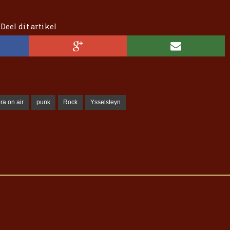
Deel dit artikel
ra on air
punk
Rock
Ysselsteyn