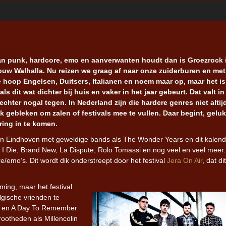
van punk, hardcore, emo en aanverwanten houdt dan is Groezrock 
jouw Walhalla. Nu reizen we graag af naar onze zuiderburen en me
 hoop Engelsen, Duitsers, Italianen en noem maar op, maar het is
 als dit wat dichter bij huis en vaker in het jaar gebeurt. Dat valt in
 echter nogal tegen. In Nederland zijn die hardere genres niet alti
k gebleken om zalen of festivals mee te vullen. Daar begint, geluk
ring in te komen.
n Eindhoven met geweldige bands als The Wonder Years en dit kalend
 I Die, Brand New, La Dispute, Rolo Tomassi en nog veel en veel meer.
e/emo’s. Dit wordt dik onderstreept door het festival
Jera On Air
, dat dit
ming, maar het festival
lgische vrienden te
ari en A Day To Remember
rootheden als Millencolin