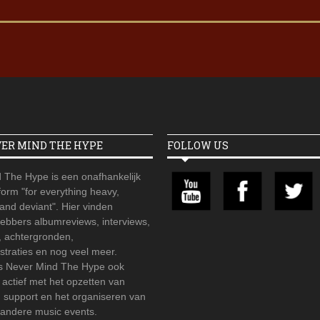
VER MIND THE HYPE
FOLLOW US
 The Hype is een onafhankelijk
orm "for everything heavy,
 and deviant". Hier vinden
hebbers albumreviews, interviews,
, achtergronden,
straties en nog veel meer.
is Never Mind The Hype ook
r actief met het opzetten van
d support en het organiseren van
 andere music events.