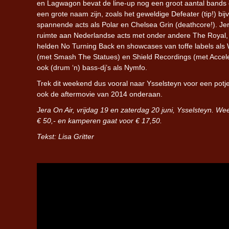
en Lagwagon bevat de line-up nog een groot aantal bands 
een grote naam zijn, zoals het geweldige Defeater (tip!) bi
spannende acts als Polar en Chelsea Grin (deathcore!). Jer
ruimte aan Nederlandse acts met onder andere The Royal, 
helden No Turning Back en showcases van toffe labels als
(met Smash The Statues) en Shield Recordings (met Accelera
ook (drum ‘n) bass-dj’s als Nymfo.
Trek dit weekend dus vooral naar Ysselsteyn voor een potj
ook de aftermovie van 2014 onderaan.
Jera On Air, vrijdag 19 en zaterdag 20 juni, Ysselsteyn. We
€ 50,- en kamperen gaat voor € 17,50.
Tekst: Lisa Gritter