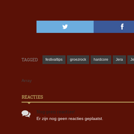
TAGGED
festivaltips
groezrock
hardcore
Jera
Je
Array
REACTIES
Nog geen reacties!
Er zijn nog geen reacties geplaatst.