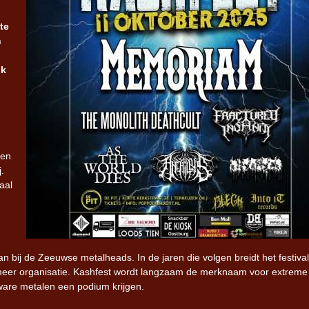
te
Iron Jinn doopt vers epos 
n
Futurist en munt Reich and
Roll-stijl
ik
den
.
aal
an bij de Zeeuwse metalheads. In de jaren die volgen breidt het festival
 meer organisatie. Kashfest wordt langzaam de merknaam voor extreme
zware metalen een podium krijgen.