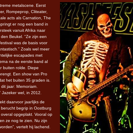
treme metalscene. Eerst
ter, Rompeprop, Cliteater,
nale acts als Carnation, The
pringt er nog een band in
rsteek vanuit Afrika naar
den Beukel. “Ze zijn een
estival was de basis voor
antastisch.” Zoals wel meer
telijke escapades met
hema na de eerste band al
r buiten rolde. Diepe
 brengt. Een show van Pro
dat het buiten 35 graden is.
 dit jaar: Memoriam.
 Jazeker wel, in 2012.
ekt daarvoor jaarlijks de
n berucht begrip in Oostburg
 overal opgeplakt. Vooral op
en ze nog te zien. Nu zijn
orden”, vertelt hij lachend.