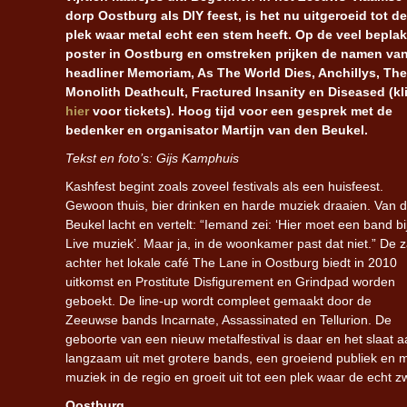
dorp Oostburg als DIY feest, is het nu uitgeroeid tot de
plek waar metal echt een stem heeft. Op de veel beplak
poster in Oostburg en omstreken prijken de namen va
headliner Memoriam, As The World Dies, Anchillys, The
Monolith Deathcult, Fractured Insanity en Diseased (kl
hier
voor tickets). Hoog tijd voor een gesprek met de
bedenker en organisator Martijn van den Beukel.
Tekst en foto’s: Gijs Kamphuis
Kashfest begint zoals zoveel festivals als een huisfeest.
Gewoon thuis, bier drinken en harde muziek draaien. Van 
Beukel lacht en vertelt: “Iemand zei: ‘Hier moet een band bij
Live muziek’. Maar ja, in de woonkamer past dat niet.” De z
achter het lokale café The Lane in Oostburg biedt in 2010
uitkomst en Prostitute Disfigurement en Grindpad worden
geboekt. De line-up wordt compleet gemaakt door de
Zeeuwse bands Incarnate, Assassinated en Tellurion. De
geboorte van een nieuw metalfestival is daar en het slaat a
langzaam uit met grotere bands, een groeiend publiek en
muziek in de regio en groeit uit tot een plek waar de echt 
Oostburg