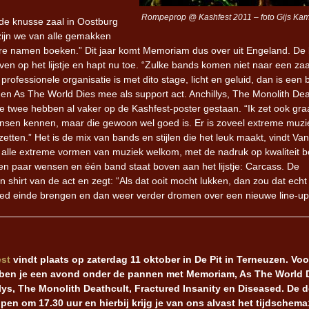
Rompeprop @ Kashfest 2011 – foto Gijs Ka
 de knusse zaal in Oostburg
 zijn we van alle gemakken
tere namen boeken.” Dit jaar komt Memoriam dus over uit Engeland. De
ven op het lijstje en hapt nu toe. “Zulke bands komen niet naar een zaa
en professionele organisatie is met dito stage, licht en geluid, dan is een
men As The World Dies mee als support act. Anchillys, The Monolith Dea
te twee hebben al vaker op de Kashfest-poster gestaan. “Ik zet ook gr
mensen kennen, maar die gewoon wel goed is. Er is zoveel extreme muzi
tten.” Het is de mix van bands en stijlen die het leuk maakt, vindt Va
zijn alle extreme vormen van muziek welkom, met de nadruk op kwaliteit 
een paar wensen en één band staat boven aan het lijstje: Carcass. De
shirt van de act en zegt: “Als dat ooit mocht lukken, dan zou dat echt
 goed einde brengen en dan weer verder dromen over een nieuwe line-up
st
vindt plaats op zaterdag 11 oktober in De Pit in Terneuzen. Voo
en je een avond onder de pannen met Memoriam, As The World D
lys, The Monolith Deathcult, Fractured Insanity en Diseased. De 
pen om 17.30 uur en hierbij krijg je van ons alvast het tijdschema