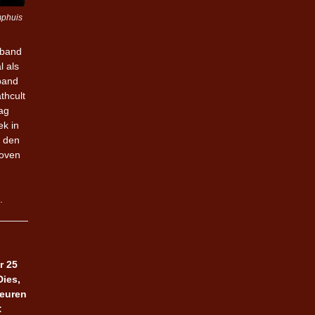
mphuis
 band
l als
 band
thcult
aag
ek in
n den
boven
.
r 25
ies,
deuren
: