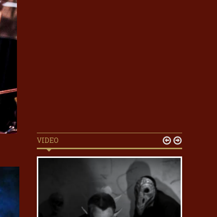
VIDEO

