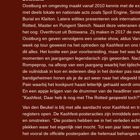
Oostburg en omgeving maakt vanaf 2010 kennis met de ex
met deels lokale en nationale acts zoals Spoil Engine, Sinis
Burial en Klaïton. Latere edities presenteren ook internatio
Rotted, Master en Pungent Stench. Naast deze veteranen s
het oog: Overthrust uit Botswana. Zij maken in 2017 de ove
Oostburg en geven vervolgens een unieke show, aldus Van 
week op tour geweest na het optreden op Kashfest en ons f
dit alles. Het kostte een jaar voorbereiding, maar het was f
momenten en jaargangen legendarisch zijn geworden. Nach
Rompeprop, na afloop van een jaargang waarbij het tijdsc
de vuilnisbak in kon en iedereen diep in het donker pas naa
bandgeheimen horen als je de act weer naar het vliegveld
Pain waarbij het kookpunt haast letterlijk gehaald wordt om
En een appje krijgen van de drummer van de headliner van
“Kashfest, Daar heb ik nog met The Rotted gespeeld toch?”
Van den Beukel is blij met alle aandacht voor Kashfest en tr
registers open. De Kashfest-posteracties zijn inmiddels ee
en omstreken. “Die posters hebben we in het verleden echt
plekken waar het eigenlijk niet mocht. Tot een jaar later war
het vooral de officiële posterpalen die helemaal behangen w