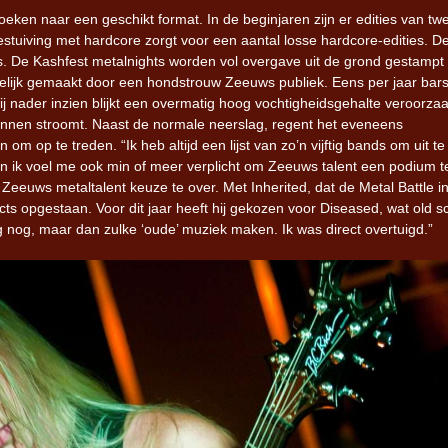
oeken naar een geschikt format. In de beginjaren zijn er edities van tw
tuiving met hardcore zorgt voor een aantal losse hardcore-edities. D
ds. De Kashfest metalnights worden vol overgave uit de grond gestampt
elijk gemaakt door een hondstrouw Zeeuws publiek. Eens per jaar bars
ij nader inzien blijkt een overmatig hoog vochtigheidsgehalte veroorzaa
nnen stroomt. Naast de normale neerslag, regent het eveneens
 op te treden. “Ik heb altijd een lijst van zo’n vijftig bands om uit te
n ik voel me ook min of meer verplicht om Zeeuws talent een podium t
a Zeeuws metaltalent keuze te over. Met Inherited, dat de Metal Battle i
acts opgestaan. Voor dit jaar heeft hij gekozen voor Diseased, wat old s
g nog, maar dan zulke ‘oude’ muziek maken. Ik was direct overtuigd.”