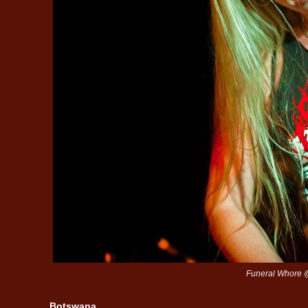
Funeral Whore @
Botswana