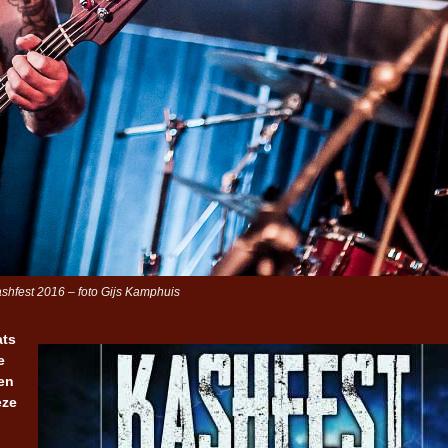
shfest 2016 – foto Gijs Kamphuis
ats
e
en
eze