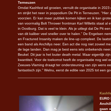
Terneuzen
Omdat Kashfest wil groeien, verruilt de organisatie in 2023
en strijkt het neer in poppodium De Pit in Terneuzen. “Hier
voorzien. Er kan meer publiek komen kijken en ik kan gro
van voormalig Bolt Thrower frontman Karl Willetts staat al e
in Oostburg. Dat is veel te klein. Als je uitlegt dat De Pit e
van dit kaliber veel sneller over te halen.” De Engelsen ne
en Fractured Insanity maken de line-up compleet. De laats
een band als Anchillys neer. Een act die nog niet zoveel 
de lage landen. Dan mag je best eens iets onbekends neerze
Beukel. Dit jaar is het louter death metal. Maar eigenlijk 
kwantiteit. Voor de toekomst heeft de organisatie nog wel 
Zeeuws-Vlaming draagt ter ondersteuning van zijn wens een 
fantastisch zijn.” Welnu, eerst de editie van 2025 tot een
Kashfe
EURO b
Anchil
gaan o