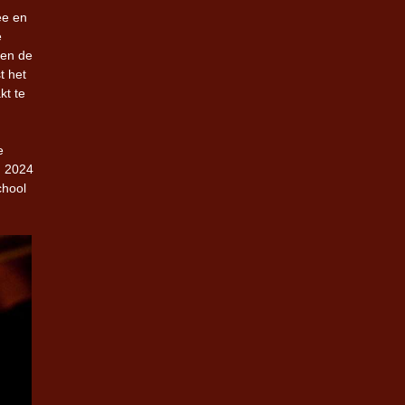
ee en
e
 en de
t het
kt te
e
n 2024
chool