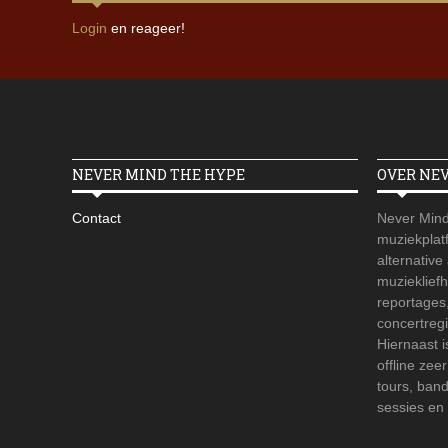
Login
en reageer!
NEVER MIND THE HYPE
OVER NE
Contact
Never Mind
muziekplatf
alternative
muzieklief
reportages
concertregi
Hiernaast 
offline zee
tours, ban
sessies en