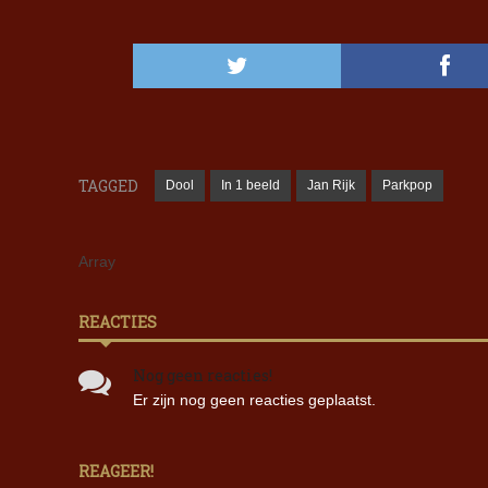
TAGGED
Dool
In 1 beeld
Jan Rijk
Parkpop
Array
REACTIES
Nog geen reacties!
Er zijn nog geen reacties geplaatst.
REAGEER!