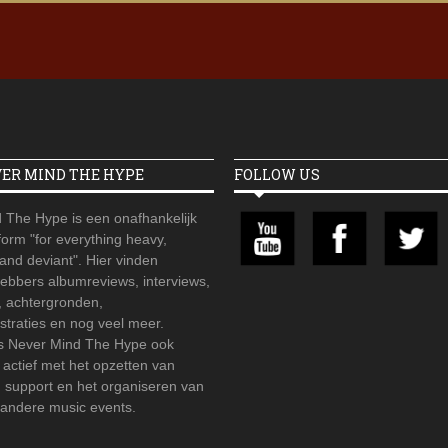
VER MIND THE HYPE
FOLLOW US
 The Hype is een onafhankelijk
orm "for everything heavy,
 and deviant". Hier vinden
hebbers albumreviews, interviews,
, achtergronden,
straties en nog veel meer.
is Never Mind The Hype ook
r actief met het opzetten van
d support en het organiseren van
 andere music events.