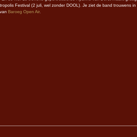
opolis Festival (2 juli, wel zonder DOOL). Je ziet de band trouwens in
e van
Baroeg Open Air
.
Iron Jinn doopt vers epos 
Futurist en munt Reich and
Roll-stijl