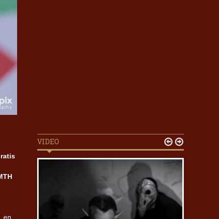
VIDEO


ratis
NMTH
, en