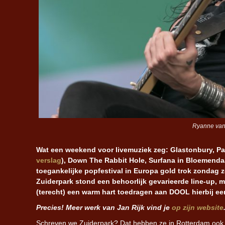
Ryanne van 
Wat een weekend voor livemuziek zeg: Glastonbury, Pa
verslag
), Down The Rabbit Hole, Surfana in Bloemendaal 
toegankelijke popfestival in Europa gold trok zondag z
Zuiderpark stond een behoorlijk gevarieerde line-up,
(terecht) een warm hart toedragen aan DOOL hierbij ee
Precies! Meer werk van Jan Rijk vind je
op zijn website
Schreven we Zuiderpark? Dat hebben ze in Rotterdam ook. 