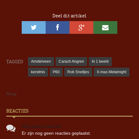
Deel dit artikel
TAGGED
Amstelveen
Carach Angren
In 1 beeld
kerstmis
P60
Rob Sneltjes
X-mas Metalnight
Array
REACTIES
Nog geen reacties!
Er zijn nog geen reacties geplaatst.