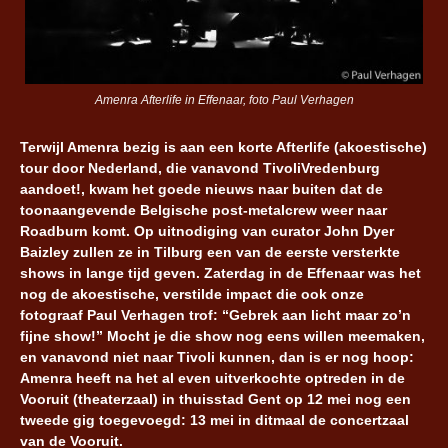
Amenra Afterlife in Effenaar, foto Paul Verhagen
Terwijl Amenra bezig is aan een korte Afterlife (akoestische)
tour door Nederland, die vanavond TivoliVredenburg
aandoet!, kwam het goede nieuws naar buiten dat de
toonaangevende Belgische post-metalcrew weer naar
Roadburn komt. Op uitnodiging van curator John Dyer
Baizley zullen ze in Tilburg een van de eerste versterkte
shows in lange tijd geven. Zaterdag in de Effenaar was het
nog de akoestische, verstilde impact die ook onze
fotograaf Paul Verhagen trof: “Gebrek aan licht maar zo’n
fijne show!” Mocht je die show nog eens willen meemaken,
en vanavond niet naar Tivoli kunnen, dan is er nog hoop:
Amenra heeft na het al even uitverkochte optreden in de
Vooruit (theaterzaal) in thuisstad Gent op 12 mei nog een
tweede gig toegevoegd: 13 mei in ditmaal de concertzaal
van de Vooruit.