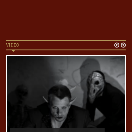
VIDEO

