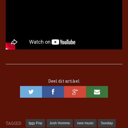
Deel dit artikel
TAGGED
Iggy Pop
Josh Homme
new music
Sunday