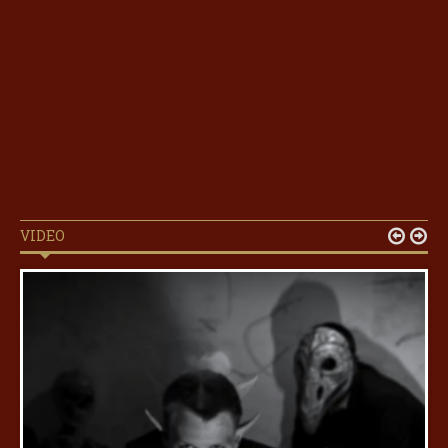
VIDEO

