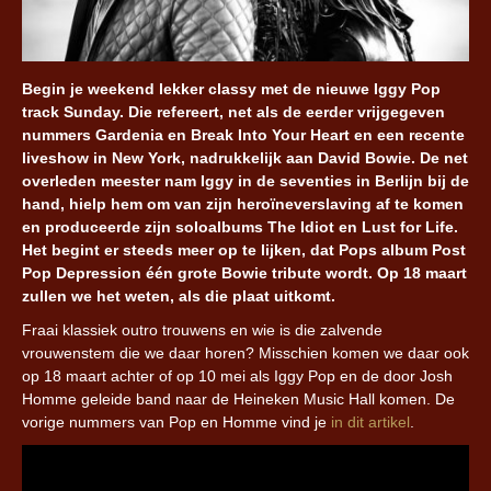
Begin je weekend lekker classy met de nieuwe Iggy Pop
track Sunday. Die refereert, net als de eerder vrijgegeven
nummers Gardenia en Break Into Your Heart en een recente
liveshow in New York, nadrukkelijk aan David Bowie. De net
overleden meester nam Iggy in de seventies in Berlijn bij de
hand, hielp hem om van zijn heroïneverslaving af te komen
en produceerde zijn soloalbums The Idiot en Lust for Life.
Het begint er steeds meer op te lijken, dat Pops album Post
Pop Depression één grote Bowie tribute wordt. Op 18 maart
zullen we het weten, als die plaat uitkomt.
Fraai klassiek outro trouwens en wie is die zalvende
vrouwenstem die we daar horen? Misschien komen we daar ook
op 18 maart achter of op 10 mei als Iggy Pop en de door Josh
Homme geleide band naar de Heineken Music Hall komen. De
vorige nummers van Pop en Homme vind je
in dit artikel
.