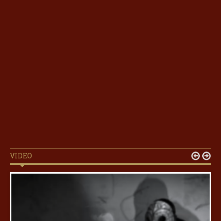
VIDEO

