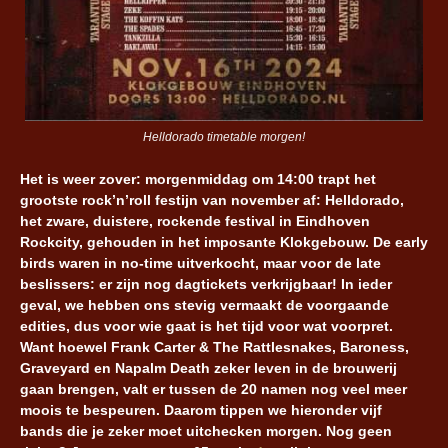
Helldorado timetable morgen!
Het is weer zover: morgenmiddag om 14:00 trapt het
grootste rock’n’roll festijn van november af: Helldorado,
het zware, duistere, rockende festival in Eindhoven
Rockcity, gehouden in het imposante Klokgebouw. De early
birds waren in no-time uitverkocht, maar voor de late
beslissers: er zijn nog dagtickets verkrijgbaar! In ieder
geval, we hebben ons stevig vermaakt de voorgaande
edities, dus voor wie gaat is het tijd voor wat voorpret.
Want hoewel Frank Carter & The Rattlesnakes, Baroness,
Graveyard en Napalm Death zeker leven in de brouwerij
gaan brengen, valt er tussen de 20 namen nog veel meer
moois te bespeuren. Daarom tippen we hieronder vijf
bands die je zeker moet uitchecken morgen. Nog geen