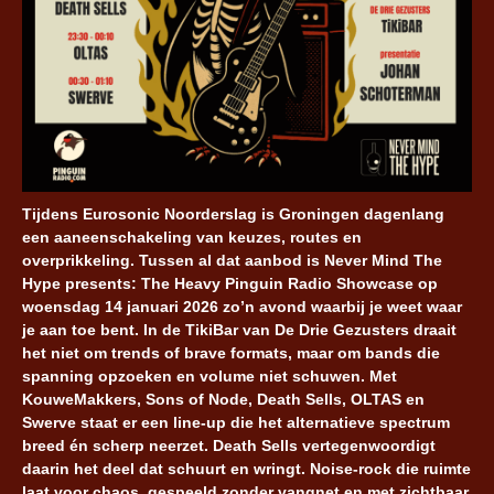
Tijdens Eurosonic Noorderslag is Groningen dagenlang
een aaneenschakeling van keuzes, routes en
overprikkeling. Tussen al dat aanbod is Never Mind The
Hype presents: The Heavy Pinguin Radio Showcase op
woensdag 14 januari 2026 zo’n avond waarbij je weet waar
je aan toe bent. In de TikiBar van De Drie Gezusters draait
het niet om trends of brave formats, maar om bands die
spanning opzoeken en volume niet schuwen. Met
KouweMakkers, Sons of Node, Death Sells, OLTAS en
Swerve staat er een line-up die het alternatieve spectrum
breed én scherp neerzet. Death Sells vertegenwoordigt
daarin het deel dat schuurt en wringt. Noise-rock die ruimte
laat voor chaos, gespeeld zonder vangnet en met zichtbaar