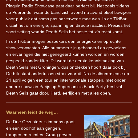
Pinguin Radio Showcase past daar perfect bij. Net zoals tijdens
de Popronde, waar de band zich avond na avond bleef bewijzen
voor publiek dat soms pas halverwege mee was. In de TikiBar
draait het om energie, spanning en directe reacties. Precies het
soort setting waarin Death Sells het beste tot z’n recht komt.
In de TikiBar mogen bezoekers een energieke en oprechte
show verwachten. Alle nummers zijn gebaseerd op gevoelens
en ervaringen die niet genegeerd kunnen worden en worden
gespeeld zonder filter. Dit wordt de eerste kennismaking van
Death Sells met Groningen, dus ontdekken hoort daar ook bij.
De blik staat ondertussen strak vooruit. Na de albumrelease op
24 april volgen een tour en internationale stappen, met onder
andere shows in Parijs op Supersonic’s Block Party Festival.
Death Sells gaat door. Hard, eerlijk en met alles open.
Waarheen leidt de weg…
De Drie Gezusters is immens groot
en een doolhof aan gangen,
trappen en ruimtes. Graag geven