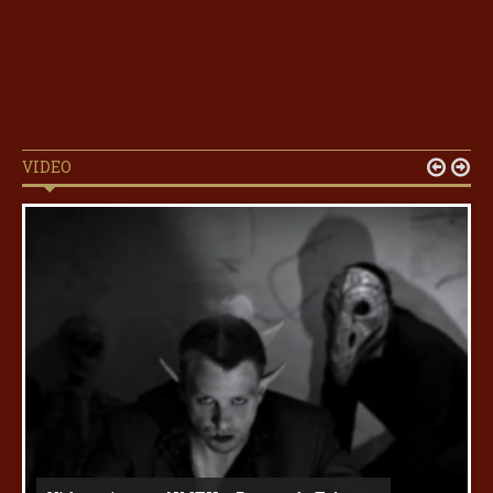
VIDEO

