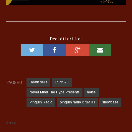
Deel dit artikel
TAGGED
Death sells
ESNS26
Never Mind The Hype Presents
noise
Pinguin Radio
pinguin radio x NMTH
showcase
Array