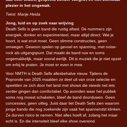
plezier in het ongemak.
Tekst: Marije Heida
Jong, luid en op zoek naar wrijving
Death Sells is geen band die rustig aftast. De nummers zijn
energiek, donker en experimenteel, maar altijd direct. Wat je
hoort, is wat eruit moet. Geen slimme constructies, geen
omwegen. Gewoon spelen op gevoel en spanning, met noise-
rock als uitgangspunt. Dat maakt de band ruw en soms
ongemakkelijk, maar vooral eerlijk. Dit is muziek die je niet opzet
om erbij te praten. Je moet er even in mee.
Voor NMTH is Death Sells allesbehalve nieuw. Tijdens de
Popronde van 2025 maakten ze deel uit van onze selectie en
speelden ze zich door het land met shows die steeds net iets
verder gingen dan comfortabel. Op avonden waar het publiek
soms nog moest schakelen, bleef de band doorduwen. Geen
concessies, geen uitleg. Juist daar liet Death Sells zien waarom
jonge bands die nog zoekende zijn vaak het spannendst klinken.
Ze durven risico te nemen. Niet alles hoeft af, zolang het maar
echt is. En die intensiteit bleef elke show overeind.