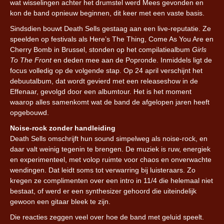
wat wisselingen achter het drumstel werd Mees gevonden en
kon de band opnieuw beginnen, dit keer met een vaste basis.
Sindsdien bouwt Death Sells gestaag aan een live-reputatie. Ze
speelden op festivals als Here’s The Thing, Come As You Are en
Cherry Bomb in Brussel, stonden op het compilatiealbum
Girls
To The Front
en deden mee aan de Popronde. Inmiddels ligt de
focus volledig op de volgende stap. Op 24 april verschijnt het
debuutalbum, dat wordt gevierd met een releaseshow in de
Effenaar, gevolgd door een albumtour. Het is het moment
waarop alles samenkomt wat de band de afgelopen jaren heeft
opgebouwd.
Noise-rock zonder handleiding
Death Sells omschrijft hun sound simpelweg als noise-rock, en
daar valt weinig tegenin te brengen. De muziek is ruw, energiek
en experimenteel, met volop ruimte voor chaos en onverwachte
wendingen. Dat leidt soms tot verwarring bij luisteraars. Zo
kregen ze complimenten over een intro in 11/4 die helemaal niet
bestaat, of werd er een synthesizer gehoord die uiteindelijk
gewoon een gitaar bleek te zijn.
Die reacties zeggen veel over hoe de band met geluid speelt.