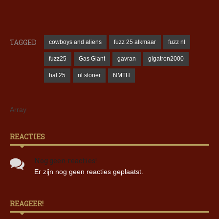
TAGGED
cowboys and aliens
fuzz 25 alkmaar
fuzz nl
fuzz25
Gas Giant
gavran
gigatron2000
hal 25
nl stoner
NMTH
Array
REACTIES
Nog geen reacties!
Er zijn nog geen reacties geplaatst.
REAGEER!