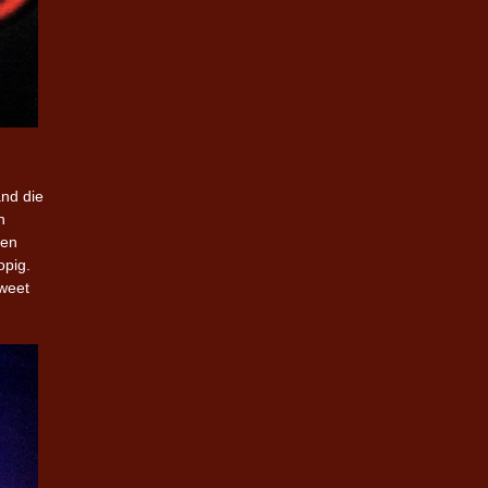
and die
n
len
opig.
 weet