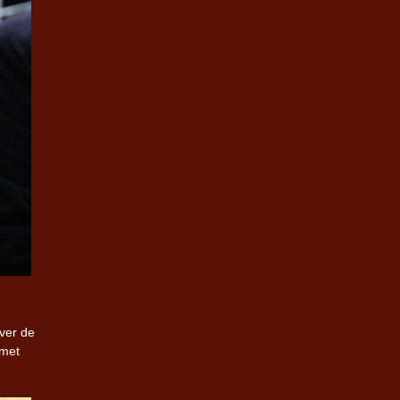
over de
 met