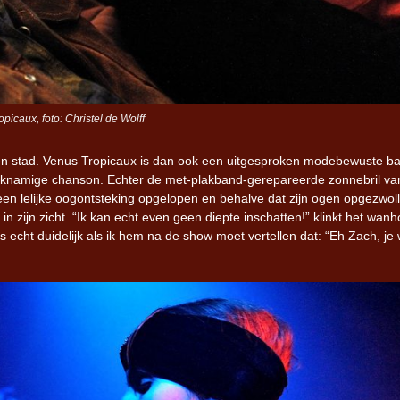
picaux, foto: Christel de Wolff
gen stad. Venus Tropicaux is dan ook een uitgesproken modebewuste b
lijknamige chanson. Echter de met-plakband-gerepareerde zonnebril va
een lelijke oogontsteking opgelopen en behalve dat zijn ogen opgezwol
 zijn zicht. “Ik kan echt even geen diepte inschatten!” klinkt het wanh
 echt duidelijk als ik hem na de show moet vertellen dat: “Eh Zach, je