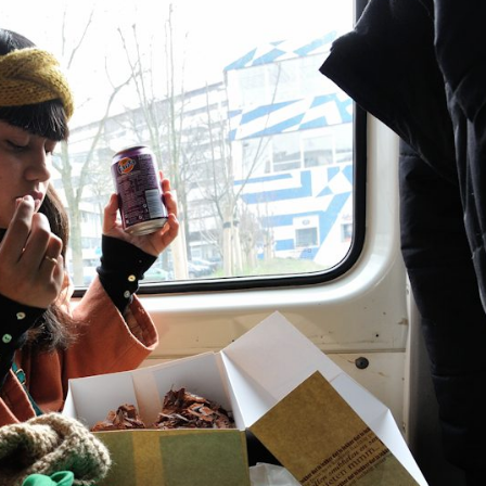
Iron Jinn doopt vers epos 
Futurist en munt Reich and
Roll-stijl