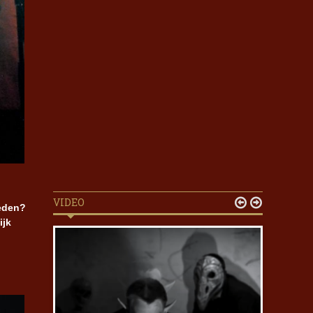
VIDEO


heden?
ijk