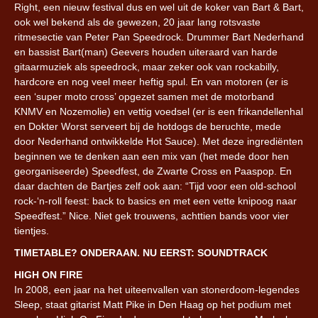
Right, een nieuw festival dus en wel uit de koker van Bart & Bart,
ook wel bekend als de gewezen, 20 jaar lang rotsvaste
ritmesectie van Peter Pan Speedrock. Drummer Bart Nederhand
en bassist Bart(man) Geevers houden uiteraard van harde
gitaarmuziek als speedrock, maar zeker ook van rockabilly,
hardcore en nog veel meer heftig spul. En van motoren (er is
een ‘super moto cross’ opgezet samen met de motorband
KNMV en Nozemolie) en vettig voedsel (er is een frikandellenhal
en Dokter Worst serveert bij de hotdogs de beruchte, mede
door Nederhand ontwikkelde Hot Sauce). Met deze ingrediënten
beginnen we te denken aan een mix van (het mede door hen
georganiseerde) Speedfest, de Zwarte Cross en Paaspop. En
daar dachten de Bartjes zelf ook aan: “Tijd voor een old-school
rock-‘n-roll feest: back to basics en met een vette knipoog naar
Speedfest.” Nice. Niet gek trouwens, achttien bands voor vier
tientjes.
TIMETABLE? ONDERAAN. NU EERST: SOUNDTRACK
HIGH ON FIRE
In 2008, een jaar na het uiteenvallen van stonerdoom-legendes
Sleep, staat gitarist Matt Pike in Den Haag op het podium met