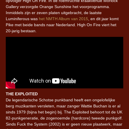
opvolger High On Fire. In de roemruchte kraakvenue Morlock
Gallery verzorgde Orange Sunshine het voorprogramma.
Inmiddels zijn er zeven platen uitgebracht, de laatste
Luminiferous was
het NMTH Album van 2015
, en dit jaar komt
Pike met beide bands naar Nederland. High On Fire viert het
20-jarig bestaan.
THE EXPLOITED
De legendarische Schotse punkband heeft een ongelofelijke
berg muzikanten versleten, maar zanger Wattie Buchan is er al
sinds 1979 (bijna het begin) bij. The Exploited behoort tot de UK
82-punkgeneratie, de zogenoemde (hardcore) tweede punkgolf.
Sinds Fuck the System (2002) is er geen nieuw plaatwerk, maar