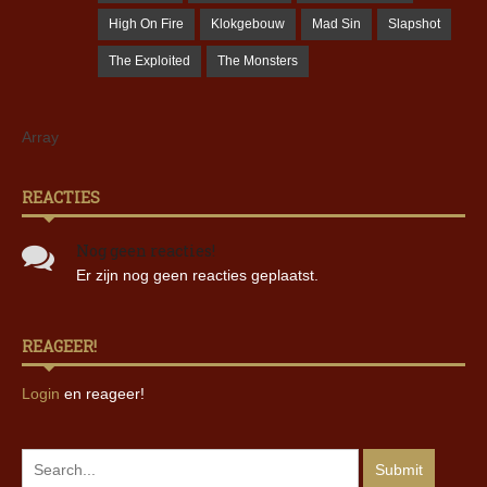
High On Fire
Klokgebouw
Mad Sin
Slapshot
The Exploited
The Monsters
Array
REACTIES
Nog geen reacties!
Er zijn nog geen reacties geplaatst.
REAGEER!
Login
en reageer!