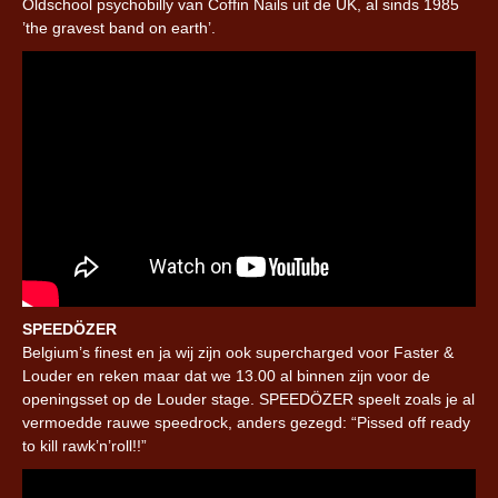
Oldschool psychobilly van Coffin Nails uit de UK, al sinds 1985
’the gravest band on earth’.
SPEEDÖZER
Belgium’s finest en ja wij zijn ook supercharged voor Faster &
Louder en reken maar dat we 13.00 al binnen zijn voor de
openingsset op de Louder stage. SPEEDÖZER speelt zoals je al
vermoedde rauwe speedrock, anders gezegd: “Pissed off ready
to kill rawk’n’roll!!”