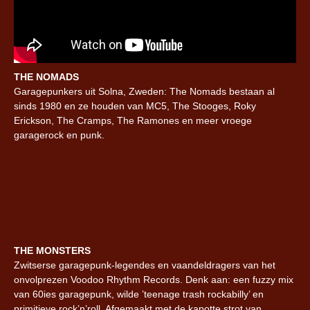
THE NOMADS
Garagepunkers uit Solna, Zweden: The Nomads bestaan al
sinds 1980 en ze houden van MC5, The Stooges, Roky
Erickson, The Cramps, The Ramones en meer vroege
garagerock en punk.
THE MONSTERS
Zwitserse garagepunk-legendes en vaandeldragers van het
onvolprezen Voodoo Rhythm Records. Denk aan: een fuzzy mix
van 60ies garagepunk, wilde ’teenage trash rockabilly’ en
primitieve rock’n’roll. Afgemaakt met de kapotte strot van