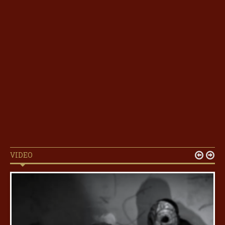
VIDEO

