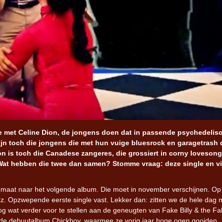
tje met Celine Dion, de jongens doen dat in passende psychedelis
 zijn toch die jongens die met hun vuige bluesrock en garagetrash 
n is toch die Canadese zangeres, die grossiert in corny lovesong
! Wat hebben die twee dan samen? Stomme vraag: deze single en v
pmaat naar het volgende album. Die moet in november verschijnen. Op
z. Opzwepende eerste single vast. Lekker dan: zitten we de hele dag 
og wat verder voor te stellen aan de geneugten van Fake Billy & the Fa
aarde debuutalbum Chickboy, waarmee ze vorig jaar hoge ogen gooiden.