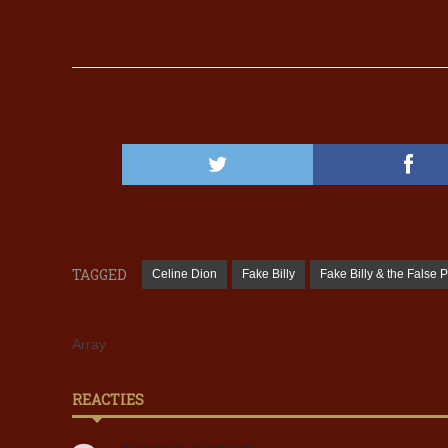
TAGGED
Celine Dion
Fake Billy
Fake Billy & the False 
Array
REACTIES