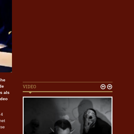
che
de
VIDEO


s als
ideo
 4
met
lse