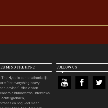
VER MIND THE HYPE
FOLLOW US
 The Hype is een onafhankelijk
orm "for everything heavy,
 and deviant". Hier vinden
hebbers albumreviews, interviews,
, achtergronden,
straties en nog veel meer.
is Never Mind The Hype ook