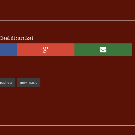
Deel dit artikel
Prophets
new music