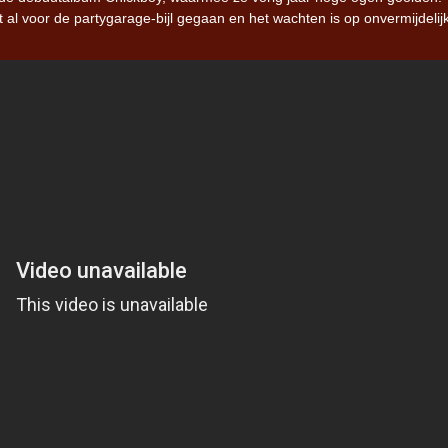
ht al voor de partygarage-bijl gegaan en het wachten is op onvermijdelij
Iron Jinn doopt vers epos 
Futurist en munt Reich and
Roll-stijl