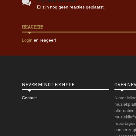
Nog geen reacties!
Er zijn nog geen reacties geplaatst.
REAGEER!
Login
en reageer!
NEVER MIND THE HYPE
OVER NE
Contact
Never Mind
muziekplatf
alternative
muzieklief
reportages
concertregi
Hiernaast 