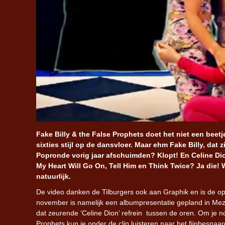
Fake Billy & the False Prophets doet het niet een bee
sixties stijl op de dansvloer. Maar ehm Fake Billy, dat
Popronde vorig jaar afschuimden? Klopt! En Celine Dio
My Heart Will Go On, Tell Him en Think Twice? Ja die
natuurlijk.
De video danken de Tilburgers ook aan Graphik en is de o
november is namelijk een albumpresentatie gepland in Mez
dat zeurende ‘Celine Dion’ refrein tussen de oren. Om je n
Prophets kun je onder de clip luisteren naar het fijnbesn