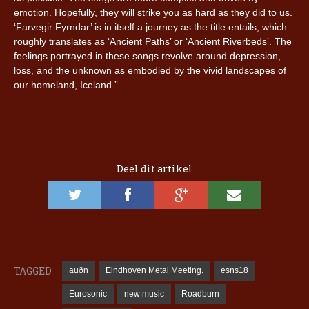
emotion. Hopefully, they will strike you as hard as they did to us.
‘Farvegir Fyrndar’ is in itself a journey as the title entails, which
roughly translates as ‘Ancient Paths’ or ‘Ancient Riverbeds’. The
feelings portrayed in these songs revolve around depression,
loss, and the unknown as embodied by the vivid landscapes of
our homeland, Iceland.”
Deel dit artikel
TAGGED
auðn
Eindhoven Metal Meeting.
esns18
Eurosonic
new music
Roadburn