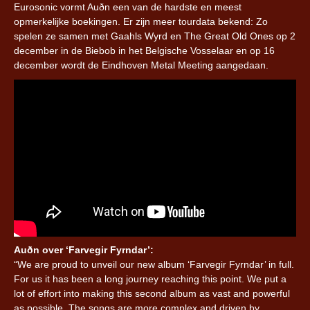
Eurosonic vormt Auðn een van de hardste en meest
opmerkelijke boekingen. Er zijn meer tourdata bekend: Zo
spelen ze samen met Gaahls Wyrd en The Great Old Ones op 2
december in de Biebob in het Belgische Vosselaar en op 16
december wordt de Eindhoven Metal Meeting aangedaan.
Auðn over ‘Farvegir Fyrndar’:
“We are proud to unveil our new album ‘Farvegir Fyrndar’ in full.
For us it has been a long journey reaching this point. We put a
lot of effort into making this second album as vast and powerful
as possible. The songs are more complex and driven by