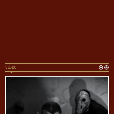
VIDEO

