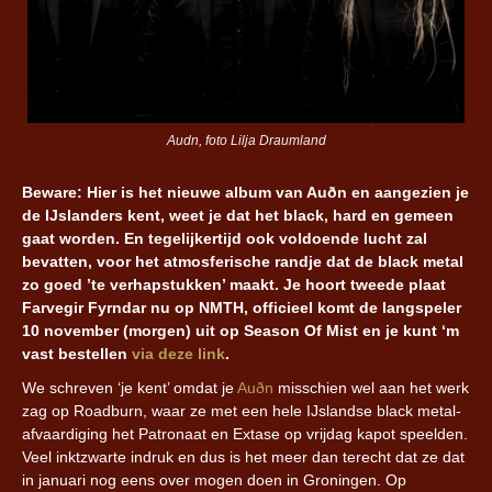
Audn, foto Lilja Draumland
Beware: Hier is het nieuwe album van Auðn en aangezien je
de IJslanders kent, weet je dat het black, hard en gemeen
gaat worden. En tegelijkertijd ook voldoende lucht zal
bevatten, voor het atmosferische randje dat de black metal
zo goed ’te verhapstukken’ maakt. Je hoort tweede plaat
Farvegir Fyrndar nu op NMTH, officieel komt de langspeler
10 november (morgen) uit op Season Of Mist en je kunt ‘m
vast bestellen
via deze link
.
We schreven ‘je kent’ omdat je
Auðn
misschien wel aan het werk
zag op Roadburn, waar ze met een hele IJslandse black metal-
afvaardiging het Patronaat en Extase op vrijdag kapot speelden.
Veel inktzwarte indruk en dus is het meer dan terecht dat ze dat
in januari nog eens over mogen doen in Groningen. Op