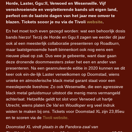
Horde, Laster, Ggu:ll, Verwoed en Wesenwille. Vijf
verschroeiende en verpletterende bands uit eigen land,
perfect om de laatste dagen van het jaar mee omver te
blazen. Tickets scoor je nu via de Tivoli
website
.
En het moet toch even gezegd worden: wat een behoorlijk dosis
bands hierzo! Terzij de Horde en Ggu:ll zagen we eerder dit jaar
ook al een meesterlijk collaboratie presenteren op Roadburn,
maar laatstgenoemde heeft binnenkort ook nog eens een
nieuwe plaat op zak. Dus wee je gebeente, want daar gaan
deze dronende doommeesters zeker het een en ander van
presenteren. Na een geannuleerde editie in 2020 kunnen we dit
keer ook ein-de-lijk Laster verwelkomen op Doomstad, wiens
unieke en atmosferische black metal garant staat voor een
meeslepende liveshow. Zo ook Wesenwille, die een agressieve
black metal geluidsmuur uitstoot die menig mens vermangeld
achterlaat. Hetzelfde geldt tot slot voor Verwoed uit hartje
Utrecht, wiens platen
De Val
en
Woudloper
erg veel indruk
wisten te maken bij ons. Tickets voor Doomstad XL zijn 23,85eu
en te scoren via de
Tivoli website
.
Doomstad XL vindt plaats in de Pandora-zaal van