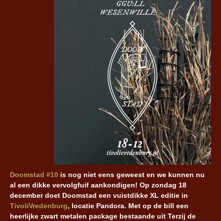
Doomstad #10
is nog niet eens geweest en we kunnen nu
al een dikke vervolgfuif aankondigen! Op zondag 18
december doet Doomstad een vuistdikke XL editie in
TivoliVredenburg
, locatie Pandora. Met op de bill een
heerlijke zwart metalen package bestaande uit Terzij de