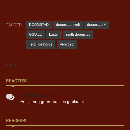
TAGGED
DOOMSTAD
doomstad tivoli
doomstad xl
GGU:LL
Laster
nmth doomstad
Terzij de horde
Verwoed
Array
REACTIES
Nog geen reacties!
Er zijn nog geen reacties geplaatst.
REAGEER!