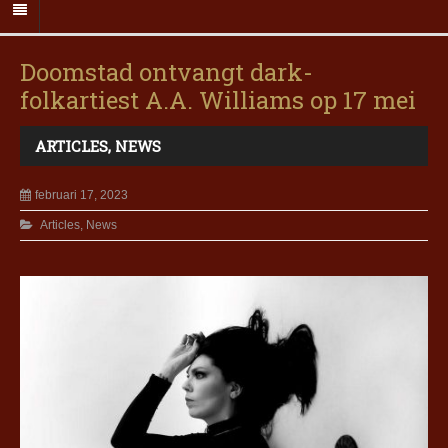
Doomstad ontvangt dark-
folkartiest A.A. Williams op 17 mei
ARTICLES
,
NEWS
februari 17, 2023
Articles
,
News