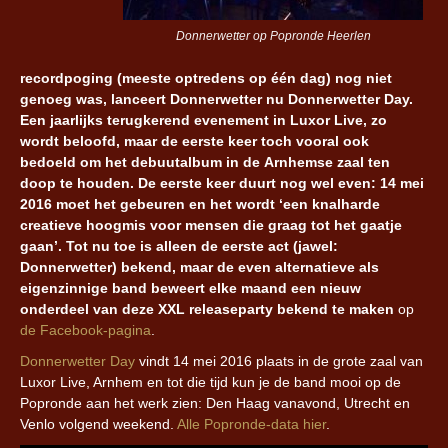
Donnerwetter op Popronde Heerlen
recordpoging (meeste optredens op één dag) nog niet
genoeg was, lanceert Donnerwetter nu Donnerwetter Day.
Een jaarlijks terugkerend evenement in Luxor Live, zo
wordt beloofd, maar de eerste keer toch vooral ook
bedoeld om het debuutalbum in de Arnhemse zaal ten
doop te houden. De eerste keer duurt nog wel even: 14 mei
2016 moet het gebeuren en het wordt ‘een knalharde
creatieve hoogmis voor mensen die graag tot het gaatje
gaan’. Tot nu toe is alleen de eerste act (jawel:
Donnerwetter) bekend, maar de even alternatieve als
eigenzinnige band beweert elke maand een nieuw
onderdeel van deze XXL releaseparty bekend te maken
op
de Facebook-pagina
.
Donnerwetter Day
vindt 14 mei 2016 plaats in de grote zaal van
Luxor Live, Arnhem en tot die tijd kun je de band mooi op de
Popronde aan het werk zien: Den Haag vanavond, Utrecht en
Venlo volgend weekend.
Alle Popronde-data hier
.