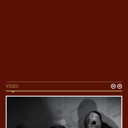
VIDEO

