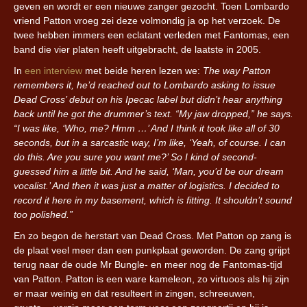
geven en wordt er een nieuwe zanger gezocht. Toen Lombardo
vriend Patton vroeg zei deze volmondig ja op het verzoek. De
twee hebben immers een eclatant verleden met Fantomas, een
band die vier platen heeft uitgebracht, de laatste in 2005.
In
een interview
met beide heren lezen we:
The way Patton
remembers it, he’d reached out to Lombardo asking to issue
Dead Cross’ debut on his Ipecac label but didn’t hear anything
back until he got the drummer’s text. “My jaw dropped,” he says.
“I was like, ‘Who, me? Hmm …’ And I think it took like all of 30
seconds, but in a sarcastic way, I’m like, ‘Yeah, of course. I can
do this. Are you sure you want me?’ So I kind of second-
guessed him a little bit. And he said, ‘Man, you’d be our dream
vocalist.’ And then it was just a matter of logistics. I decided to
record it here in my basement, which is fitting. It shouldn’t sound
too polished.”
En zo begon de herstart van Dead Cross. Met Patton op zang is
de plaat veel meer dan een punkplaat geworden. De zang grijpt
terug naar de oude Mr Bungle- en meer nog de Fantomas-tijd
van Patton. Patton is een ware kameleon, zo virtuoos als hij zijn
er maar weinig en dat resulteert in zingen, schreeuwen,