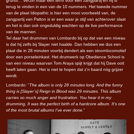
grunts… verzin maar een term voor een zangpartij en hij is
terug te vinden in een van de 10 nummers. Het tweede nummer
van de plaat Idiopathic is hier een mooi voorbeeld van, de
zangpartij van Patton is er een waar je stijl van achterover slaat
en het is dan ook ongeduldig wachten op de live performance
van de mannen.
Tel daar het drummen van Lombardo bij op dat van een niveau
is dat hij zelfs bij Slayer niet haalde. Dan hebben we dus een
plaat die in 28 minuten voorbij dendert als een stoomlocomotief
door een porseleinkast. Het drumwerk op Obedience School is
van een niveau waarvan Tom Araya spijt krijgt dat hij Dave ooit
heeft laten gaan. Het is niet te hopen dat z’n baard nóg grijzer
wordt.
Lombardo: “
The album is only 28 minutes long. And the funny
thing is [Slayer’s] Reign in Blood was 29 minutes. This album
carries so much anger and frustration. You hear it in my
drumming. It was the perfect birth of a hardcore album. It’s one
of the most brutal albums I’ve ever done.
”