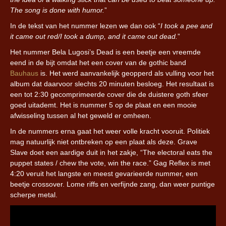
The song is done with humor.
”
In de tekst van het nummer lezen we dan ook “
I took a pee and
it came out red/I took a dump, and it came out dead.
”
Het nummer Bela Lugosi’s Dead is een beetje een vreemde
eend in de bijt omdat het een cover van de gothic band
Bauhaus
is. Het werd aanvankelijk geopperd als vulling voor het
album dat daarvoor slechts 20 minuten besloeg. Het resultaat is
een tot 2:30 gecomprimeerde cover die de duistere goth sfeer
goed uitademt. Het is nummer 5 op de plaat en een mooie
afwisseling tussen al het geweld er omheen.
In de nummers erna gaat het weer volle kracht vooruit. Politiek
mag natuurlijk niet ontbreken op een plaat als deze. Grave
Slave doet een aardige duit in het zakje, “The electoral eats the
puppet states / chew the vote, win the race.” Gag Reflex is met
4:20 veruit het langste en meest gevarieerde nummer, een
beetje crossover. Lome riffs en verfijnde zang, dan weer puntige
scherpe metal.