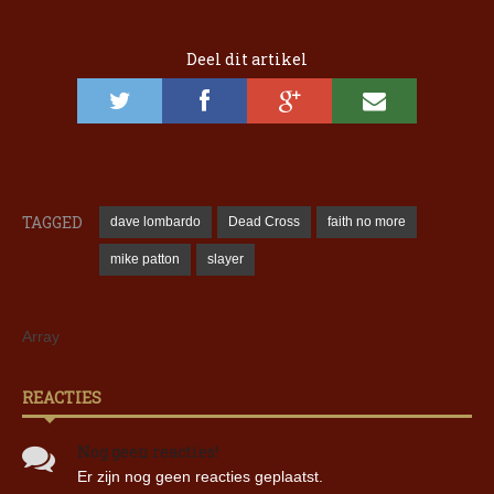
Deel dit artikel
TAGGED
dave lombardo
Dead Cross
faith no more
mike patton
slayer
Array
REACTIES
Nog geen reacties!
Er zijn nog geen reacties geplaatst.