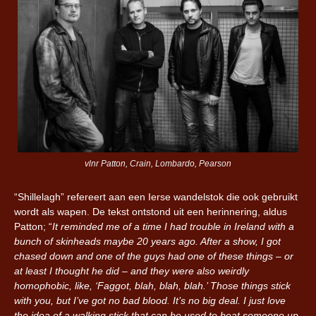
vlnr Patton, Crain, Lombardo, Pearson
“Shillelagh” refereert aan een Ierse wandelstok die ook gebruikt
wordt als wapen. De tekst ontstond uit een herinnering, aldus
Patton; “
It reminded me of a time I had trouble in Ireland with a
bunch of skinheads maybe 20 years ago. After a show, I got
chased down and one of the guys had one of these things – or
at least I thought he did – and they were also weirdly
homophobic, like, ‘Faggot, blah, blah, blah.’ Those things stick
with you, but I’ve got no bad blood. It’s no big deal. I just love
the idea of a walking stick that can be used to beat someone up.