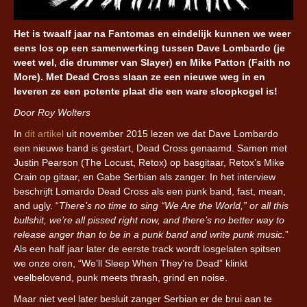
Het is twaalf jaar na Fantomas en eindelijk kunnen we weer
eens los op een samenwerking tussen Dave Lombardo (je
weet wel, die drummer van Slayer) en Mike Patton (Faith no
More). Met Dead Cross slaan ze een nieuwe weg in en
leveren ze een potente plaat die een ware sloopkogel is!
Door Roy Wolters
In
dit artikel
uit november 2015 lezen we dat Dave Lombardo
een nieuwe band is gestart, Dead Cross genaamd. Samen met
Justin Pearson (The Locust, Retox) op basgitaar, Retox’s Mike
Crain op gitaar, en Gabe Serbian als zanger. In het interview
beschrijft Lomardo Dead Cross als een punk band, fast, mean,
and ugly. “
There’s no time to sing “We Are the World,” or all this
bullshit, we’re all pissed right now, and there’s no better way to
release anger than to be in a punk band and write punk music.
”
Als een half jaar later de eerste track wordt losgelaten spitsen
we onze oren, “We’ll Sleep When They’re Dead” klinkt
veelbelovend, punk meets thrash, grind en noise.
Maar niet veel later besluit zanger Serbian er de brui aan te