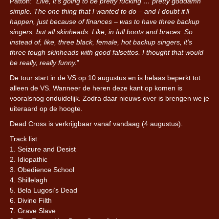
Patton: “
Live, it’s going to be pretty fucking … pretty goddamn
simple. The one thing that I wanted to do – and I doubt it’ll
happen, just because of finances – was to have three backup
singers, but all skinheads. Like, in full boots and braces. So
instead of, like, three black, female, hot backup singers, it’s
three tough skinheads with good falsettos. I thought that would
be really, really funny.
”
De tour start in de VS op 10 augustus en is helaas beperkt tot
alleen de VS. Wanneer de heren deze kant op komen is
vooralsnog onduidelijk. Zodra daar nieuws over is brengen we je
uiteraard op de hoogte.
Dead Cross is verkrijgbaar vanaf vandaag (4 augustus).
Track list
1. Seizure and Desist
2. Idiopathic
3. Obedience School
4. Shillelagh
5. Bela Lugosi’s Dead
6. Divine Filth
7. Grave Slave