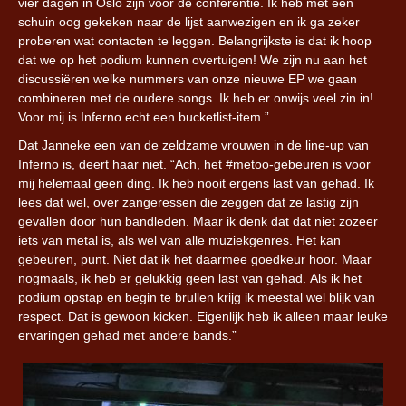
vier dagen in Oslo zijn voor de conferentie. Ik heb met een
schuin oog gekeken naar de lijst aanwezigen en ik ga zeker
proberen wat contacten te leggen. Belangrijkste is dat ik hoop
dat we op het podium kunnen overtuigen! We zijn nu aan het
discussiëren welke nummers van onze nieuwe EP we gaan
combineren met de oudere songs. Ik heb er onwijs veel zin in!
Voor mij is Inferno echt een bucketlist-item.”
Dat Janneke een van de zeldzame vrouwen in de line-up van
Inferno is, deert haar niet. “Ach, het #metoo-gebeuren is voor
mij helemaal geen ding. Ik heb nooit ergens last van gehad. Ik
lees dat wel, over zangeressen die zeggen dat ze lastig zijn
gevallen door hun bandleden. Maar ik denk dat dat niet zozeer
iets van metal is, als wel van alle muziekgenres. Het kan
gebeuren, punt. Niet dat ik het daarmee goedkeur hoor. Maar
nogmaals, ik heb er gelukkig geen last van gehad. Als ik het
podium opstap en begin te brullen krijg ik meestal wel blijk van
respect. Dat is gewoon kicken. Eigenlijk heb ik alleen maar leuke
ervaringen gehad met andere bands.”