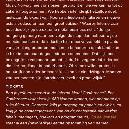
Music Norway heeft ons bijeen gebracht en we werken nu tot op
zekere hoogte samen. We hebben uiteindelijk hetzelfde doel,
nietwaar: de export van Noorse artiesten stimuleren en nieuwe
acts introduceren aan een groot publiek.” Waarbij Inferno zich
heel duidelijk op de extreme metal-business richt. “Ben je
hongerig genoeg naar een volgende stap, dan hebben wij de
meeste mensen in de industrie hier mooi verzameld. In plaats
van jarenlang proberen mensen te benaderen op afstand, kun
je hier in een paar dagen iedereen ontmoeten. Dat blijft ons
belangrijkste verkoopargument. Ik durf te zeggen dat iedereen
die hier rondloopt benaderbaar is. Of ze ook willen praten is
natuurlijk aan ieder persoonlijk, ik kan ze niet dwingen. Maar zo
zou het moeten zijn: introduceer jezelf en praat vrijuit.”
TICKETS
Ben je geïnteresseerd in de Inferno Metal Conference? Een
Conference ticket kost je 680 Noorse kronen, wat neerkomt op
ruim 69 euro. Daarmee krijg je toegang tot panels en clinics, en
krijg je de contactgegevens van op de conferentie aanwezige
labels, managers, boekers en programmeurs.
Op de website
staat al een (onvolledige) eerste opsomming van namen.