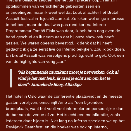
optelsommen van verschillende gebeurtenissen en
ontmoetingen, maar ik weet wel dat Luuk al achter het Brutal
Assault-festival in Tsjechië aan zat. Ze leken wel enige interesse
te hebben, maar de deal was pas rond kort na Inferno.
Programmeur Tomáš Fiala was daar, ik heb hem nog even de
hand geschud en ik neem aan dat hij onze show ook heeft
gezien. We waren opeens bevestigd. Ik denk dat hij heeft
gedacht: ik ga ze eerst live op Inferno bekijken. Zou ik ook doen.
En Brutal Assault was vervolgens prachtig, echt te gek. Ook een
van de highlights van vorig jaar.”
“Als beginnende muzikant moet je netwerken. Ook al
vind je het niet leuk, ik raad je echt aan om het te
doen”- Janneke de Rooy, AltarEgo
Het hotel in Oslo waar de conferentie plaatsvindt en de meeste
gasten verblijven, omschrijft Arno als “een bijzondere
broedplaats, want het voelt veel informeler en persoonlijker dan
de bar van de venue of zo. Het is echt een metalfamilie, zoals
iedereen daar bijeen is. Niet lang na Inferno speelden we op het
Reykjavik Deathfest, en die boeker was ook op Inferno,