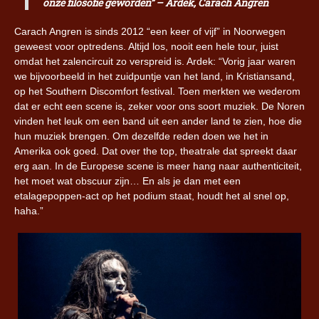
onze filosofie geworden” – Ardek, Carach Angren
Carach Angren is sinds 2012 “een keer of vijf” in Noorwegen
geweest voor optredens. Altijd los, nooit een hele tour, juist
omdat het zalencircuit zo verspreid is. Ardek: “Vorig jaar waren
we bijvoorbeeld in het zuidpuntje van het land, in Kristiansand,
op het Southern Discomfort festival. Toen merkten we wederom
dat er echt een scene is, zeker voor ons soort muziek. De Noren
vinden het leuk om een band uit een ander land te zien, hoe die
hun muziek brengen. Om dezelfde reden doen we het in
Amerika ook goed. Dat over the top, theatrale dat spreekt daar
erg aan. In de Europese scene is meer hang naar authenticiteit,
het moet wat obscuur zijn… En als je dan met een
etalagepoppen-act op het podium staat, houdt het al snel op,
haha.”