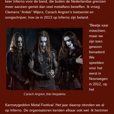
keer Inferno voor de band, die buiten de Nederlandse grenzen
meer aanzien geniet dan veel metalfans beseffen. Ik vroeg
Clemens “Ardek” Wijers, Carach Angren’s toetsenist en
songschrijver, hoe ze in 2013 op Inferno zijn beland.
“Beetje saai
misschien,
maar we
zijn toen
gewoon
benaderd.
We
speelden
voor het
eerst in
Noorwegen
in 2012, op
het
Carach Angren, foto Negakinu
Karmøygeddon Metal Festival. Het jaar daarop stonden we al
op Inferno. De organisatoren kenden elkaar ook wel. Ik herinner