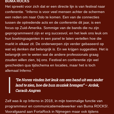
BUMA ROCKS
Het spreekt voor zich dat er een directe lijn is van festival naar
conferentie. “Inferno is voor veel mensen achter de schermen
een reden om naar Oslo te komen. Een van de connecties
tussen de optredende acts en de conferentie dit jaar, is een
focus op Zuid-Amerika. Sommige van de bands die nu zijn
geprogrammeerd zijn er erg succesvol, en het leek ons leuk om
hun boekingsagenten in een panel te laten vertellen hoe die
markt in elkaar zit. De onderwerpen zijn verder gebaseerd op
wat wij denken dat belangrijk is. En we krijgen suggesties. Het is
belangrijk om te weten wat de andere professionals graag
zouden willen zien, bij ons. Festival en conferentie zijn wel
gescheiden qua tijdschema en locaties, maar het is toch
allemaal Inferno.”
“De Noren vinden het leuk om een band uit een ander
land te zien, hoe die hun muziek brengen” – Ardek,
Carach Angren
Zelf was ik op Inferno in 2018, in mijn toenmalige functie van
programmeur en communicatiemedewerker van Buma ROCKS!.
Voorafgaand aan FortaRock in Nijmegen maar ook tijdens