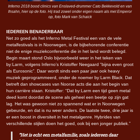
Inferno 2018 bood clinics van Enslaved-drummer Cato Bekkevold en van
Ihsahn, hier op de foto. Hij trad zowel onder eigen naam als met Emperor
op, foto Mark van Schaick
IEDEREEN BENADERBAAR
Net zo goed als het Inferno Metal Festival een van de vele
metalfestivals is in Noorwegen, is de bijbehorende conferentie
niet de enige muziekconferentie die in het land wordt belegd.
Begin maart stond Oslo bijvoorbeeld weer in het teken van
by:Larm, volgens Inferno’s Kristoffer Neegaard “bijna even groot
als Eurosonic”. Daar wordt sinds een paar jaar ook heavy
muziek geprogrammeerd, onder de noemer by:Larm Black. Dat
betreft dan showcases van Noorse acts die aan het begin van
hun carrière staan. Kristoffer: “Dat by:Larm een tijd geen metal
deed komt doordat de scene als geheel een beetje op zijn gat
lag. Het was gewoon niet zo spannend wat er in Noorwegen
gebeurde, en dat is nu weer anders. De laatste twee, drie jaar is
er een boost in diversiteit in het metalgenre. Hybrides van
verschillende stijlen doen het goed, ook bij een jonger publiek.”
“Het is echt een metalfamilie, zoals iedereen daar