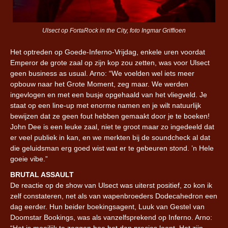
Ulsect op FortaRock in the City, foto Ingmar Griffioen
Het optreden op Goede-Inferno-Vrijdag, enkele uren voordat
Emperor de grote zaal op zijn kop zou zetten, was voor Ulsect
geen business as usual. Arno: “We voelden wel iets meer
opbouw naar het Grote Moment, zeg maar. We werden
ingevlogen en met een busje opgehaald van het vliegveld. Je
staat op een line-up met enorme namen en je wilt natuurlijk
bewijzen dat ze geen fout hebben gemaakt door je te boeken!
John Dee is een leuke zaal, niet te groot maar zo ingedeeld dat
er veel publiek in kan, en we merkten bij de soundcheck al dat
die geluidsman erg goed wist wat er te gebeuren stond. ’n Hele
goeie vibe.”
BRUTAL ASSAULT
De reactie op de show van Ulsect was uiterst positief, zo kon ik
zelf constateren, net als van wapenbroeders Dodecahedron een
dag eerder. Hun beider boekingsagent, Luuk van Gestel van
Doomstar Bookings, was als vanzelfsprekend op Inferno. Arno:
“Het is moeilijk te zeggen hoe het dan precies loopt. Het zijn