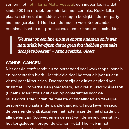
samen met
het Inferno Metal Festival
, een indoor festival dat
sinds 2001 in muziek- en entertainmentcomplex Rockefeller
plaatsvindt en dat inmiddels vier dagen bestrijkt – de pre-party
niet meegerekend. Het loont de moeite voor Nederlandse
metalmuzikanten en -professionals om er handen te schudden.
“Je staat op een line-up met enorme namen en je wilt
natuurlijk bewijzen dat ze geen fout hebben gemaakt
door je te boeken” – Arno Frericks, Ulsect
WANDELGANGEN
Niet dat de conferentie nu zo ontzettend veel workshops, panels
en presentaties biedt. Het officiële deel bestaat dit jaar uit een
viertal paneldiscussies. Daarnaast zijn er clinics gepland van
drummer Dirk Verbeuren (Megadeth) en gitarist Fredrik Åkesson
(Opeth). Maar zoals dat gaat op conferenties voor de
muziekindustrie vinden de meeste ontmoetingen en zakelijke
gesprekken plaats in de wandelgangen. Of nog liever gezegd:
de bars en de ontbijtzaal van het hotel waar de metalhorde uit
alle delen van Noorwegen én de rest van de wereld neerstrijkt,
het kortgeleden heropende Clarion Hotel The Hub in het