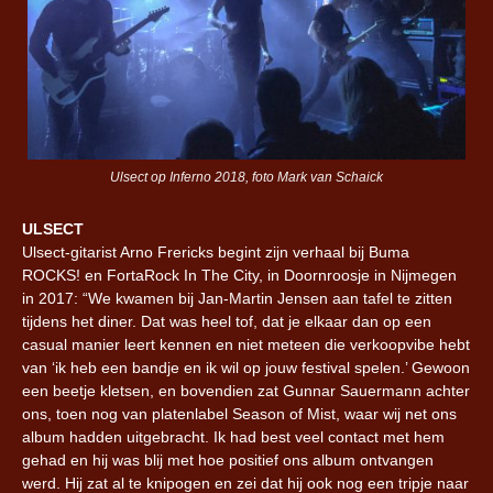
Ulsect op Inferno 2018, foto Mark van Schaick
ULSECT
Ulsect-gitarist Arno Frericks begint zijn verhaal bij Buma
ROCKS! en FortaRock In The City, in Doornroosje in Nijmegen
in 2017: “We kwamen bij Jan-Martin Jensen aan tafel te zitten
tijdens het diner. Dat was heel tof, dat je elkaar dan op een
casual manier leert kennen en niet meteen die verkoopvibe hebt
van ‘ik heb een bandje en ik wil op jouw festival spelen.’ Gewoon
een beetje kletsen, en bovendien zat Gunnar Sauermann achter
ons, toen nog van platenlabel Season of Mist, waar wij net ons
album hadden uitgebracht. Ik had best veel contact met hem
gehad en hij was blij met hoe positief ons album ontvangen
werd. Hij zat al te knipogen en zei dat hij ook nog een tripje naar