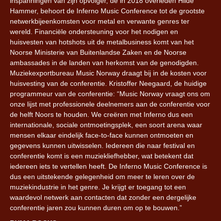
inspanningen van zijn opvolger, de in 2018 overleden Hilde
Hammer, behoort de Inferno Music Conference tot de grootste
netwerkbijeenkomsten voor metal en verwante genres ter
wereld. Financiële ondersteuning voor het nodigen en
huisvesten van hotshots uit de metalbusiness komt van het
Noorse Ministerie van Buitenlandse Zaken en de Noorse
ambassades in de landen van herkomst van de genodigden.
Muziekexportbureau Music Norway draagt bij in de kosten voor
huisvesting van de conferentie. Kristoffer Neegaard, de huidige
programmeur van de conferentie: “Music Norway vraagt ons om
onze lijst met professionele deelnemers aan de conferentie voor
de helft Noors te houden. We creëren met Inferno dus een
internationale, sociale ontmoetingsplek, een soort arena waar
mensen elkaar eindelijk face-to-face kunnen ontmoeten en
gegevens kunnen uitwisselen. Iedereen die naar festival en
conferentie komt is een muziekliefhebber, wat betekent dat
iedereen iets te vertellen heeft. De Inferno Music Conference is
dus een uitstekende gelegenheid om meer te leren over de
muziekindustrie in het genre. Je krijgt er toegang tot een
waardevol netwerk aan contacten dat zonder een dergelijke
conferentie jaren zou kunnen duren om op te bouwen.”