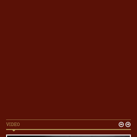
VIDEO

