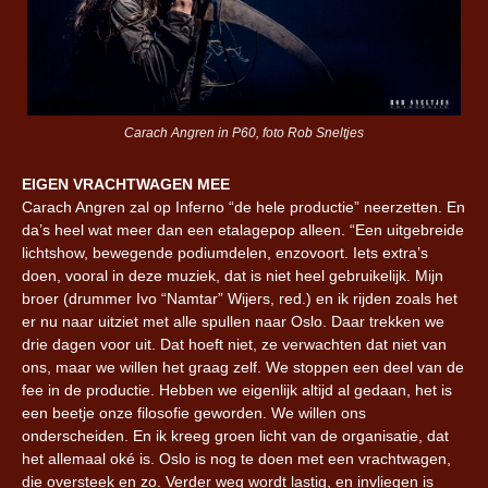
Carach Angren in P60, foto Rob Sneltjes
EIGEN VRACHTWAGEN MEE
Carach Angren zal op Inferno “de hele productie” neerzetten. En
da’s heel wat meer dan een etalagepop alleen. “Een uitgebreide
lichtshow, bewegende podiumdelen, enzovoort. Iets extra’s
doen, vooral in deze muziek, dat is niet heel gebruikelijk. Mijn
broer (drummer Ivo “Namtar” Wijers, red.) en ik rijden zoals het
er nu naar uitziet met alle spullen naar Oslo. Daar trekken we
drie dagen voor uit. Dat hoeft niet, ze verwachten dat niet van
ons, maar we willen het graag zelf. We stoppen een deel van de
fee in de productie. Hebben we eigenlijk altijd al gedaan, het is
een beetje onze filosofie geworden. We willen ons
onderscheiden. En ik kreeg groen licht van de organisatie, dat
het allemaal oké is. Oslo is nog te doen met een vrachtwagen,
die oversteek en zo. Verder weg wordt lastig, en invliegen is