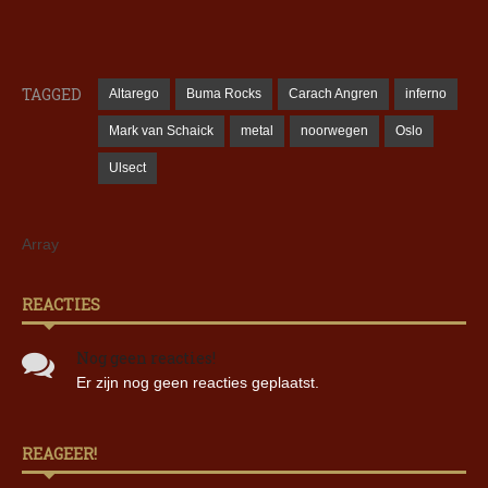
TAGGED
Altarego
Buma Rocks
Carach Angren
inferno
Mark van Schaick
metal
noorwegen
Oslo
Ulsect
Array
REACTIES
Nog geen reacties!
Er zijn nog geen reacties geplaatst.
REAGEER!