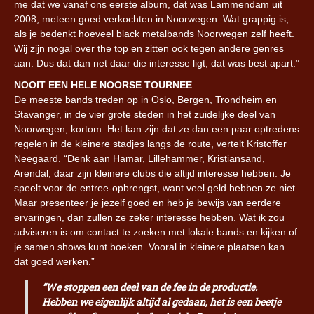
me dat we vanaf ons eerste album, dat was Lammendam uit
2008, meteen goed verkochten in Noorwegen. Wat grappig is,
als je bedenkt hoeveel black metalbands Noorwegen zelf heeft.
Wij zijn nogal over the top en zitten ook tegen andere genres
aan. Dus dat dan net daar die interesse ligt, dat was best apart.”
NOOIT EEN HELE NOORSE TOURNEE
De meeste bands treden op in Oslo, Bergen, Trondheim en
Stavanger, in de vier grote steden in het zuidelijke deel van
Noorwegen, kortom. Het kan zijn dat ze dan een paar optredens
regelen in de kleinere stadjes langs de route, vertelt Kristoffer
Neegaard. “Denk aan Hamar, Lillehammer, Kristiansand,
Arendal; daar zijn kleinere clubs die altijd interesse hebben. Je
speelt voor de entree-opbrengst, want veel geld hebben ze niet.
Maar presenteer je jezelf goed en heb je bewijs van eerdere
ervaringen, dan zullen ze zeker interesse hebben. Wat ik zou
adviseren is om contact te zoeken met lokale bands en kijken of
je samen shows kunt boeken. Vooral in kleinere plaatsen kan
dat goed werken.”
“We stoppen een deel van de fee in de productie.
Hebben we eigenlijk altijd al gedaan, het is een beetje