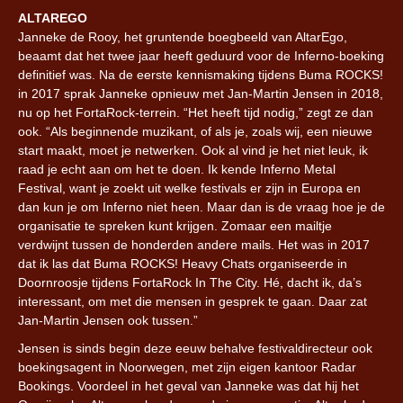
ALTAREGO
Janneke de Rooy, het gruntende boegbeeld van AltarEgo,
beaamt dat het twee jaar heeft geduurd voor de Inferno-boeking
definitief was. Na de eerste kennismaking tijdens Buma ROCKS!
in 2017 sprak Janneke opnieuw met Jan-Martin Jensen in 2018,
nu op het FortaRock-terrein. “Het heeft tijd nodig,” zegt ze dan
ook. “Als beginnende muzikant, of als je, zoals wij, een nieuwe
start maakt, moet je netwerken. Ook al vind je het niet leuk, ik
raad je echt aan om het te doen. Ik kende Inferno Metal
Festival, want je zoekt uit welke festivals er zijn in Europa en
dan kun je om Inferno niet heen. Maar dan is de vraag hoe je de
organisatie te spreken kunt krijgen. Zomaar een mailtje
verdwijnt tussen de honderden andere mails. Het was in 2017
dat ik las dat Buma ROCKS! Heavy Chats organiseerde in
Doornroosje tijdens FortaRock In The City. Hé, dacht ik, da’s
interessant, om met die mensen in gesprek te gaan. Daar zat
Jan-Martin Jensen ook tussen.”
Jensen is sinds begin deze eeuw behalve festivaldirecteur ook
boekingsagent in Noorwegen, met zijn eigen kantoor Radar
Bookings. Voordeel in het geval van Janneke was dat hij het