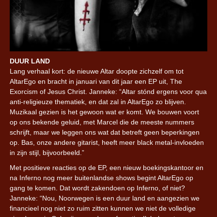
DUUR LAND
Lang verhaal kort: de nieuwe Altar doopte zichzelf om tot
AltarEgo en bracht in januari van dit jaar een EP uit, The
Exorcism of Jesus Christ. Janneke: “Altar stónd ergens voor qua
anti-religieuze thematiek, en dat zal in AltarEgo zo blijven.
Muzikaal gezien is het gewoon wat er komt. We bouwen voort
op ons bekende geluid, met Marcel die de meeste nummers
schrijft, maar we leggen ons wat dat betreft geen beperkingen
op. Bas, onze andere gitarist, heeft meer black metal-invloeden
in zijn stijl, bijvoorbeeld.”
Met positieve reacties op de EP, een nieuw boekingskantoor en
na Inferno nog meer buitenlandse shows begint AltarEgo op
gang te komen. Dat wordt zakendoen op Inferno, of niet?
Janneke: “Nou, Noorwegen is een duur land en aangezien we
financieel nog niet zo ruim zitten kunnen we niet de volledige