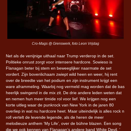
Cro-Mags @ Grenswerk, foto Leon Vrijdag
Net als de venijnige uithaal naar Trump verderop in de set.
Politieke onrust zorgt voor intensere hardcore. Sowieso is
Flanagan beter bij stem en beweeglijker naarmate de set
vordert. Zijn bovenlichaam zwiept wild heen en weer, hij rent
over de breedte van het podium en zijn instrument krijgt een
ware aframmeling. Waarbij nog vermeld mag worden dat de bas
heerlijk swingend in de mix zit. De drie andere leden weten dat
en nemen hun meer timide rol voor lief. We krijgen nog een
korte uitleg waar de punkrock van New York in de jaren 80
overliep in wat nu hardcore heet. Maar uiteindelijk is alles rock n
roll vertelt de levende legende, als de heren de meer
melodieuze anthem ‘My Life’, over de bühne blazen. Een song
die we ook kennen van Flanagan’s andere band White Devil. ‘