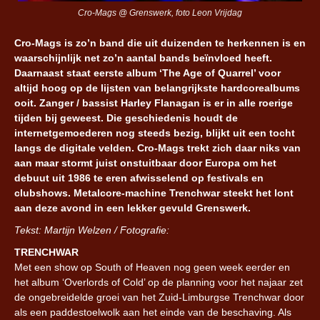
Cro-Mags @ Grenswerk, foto Leon Vrijdag
Cro-Mags is zo’n band die uit duizenden te herkennen is en
waarschijnlijk net zo’n aantal bands beïnvloed heeft.
Daarnaast staat eerste album ‘The Age of Quarrel’ voor
altijd hoog op de lijsten van belangrijkste hardcorealbums
ooit. Zanger / bassist Harley Flanagan is er in alle roerige
tijden bij geweest. Die geschiedenis houdt de
internetgemoederen nog steeds bezig, blijkt uit een tocht
langs de digitale velden. Cro-Mags trekt zich daar niks van
aan maar stormt juist onstuitbaar door Europa om het
debuut uit 1986 te eren afwisselend op festivals en
clubshows. Metalcore-machine Trenchwar steekt het lont
aan deze avond in een lekker gevuld Grenswerk.
Tekst: Martijn Welzen / Fotografie:
TRENCHWAR
Met een show op South of Heaven nog geen week eerder en
het album ‘Overlords of Cold’ op de planning voor het najaar zet
de ongebreidelde groei van het Zuid-Limburgse Trenchwar door
als een paddestoelwolk aan het einde van de beschaving. Als