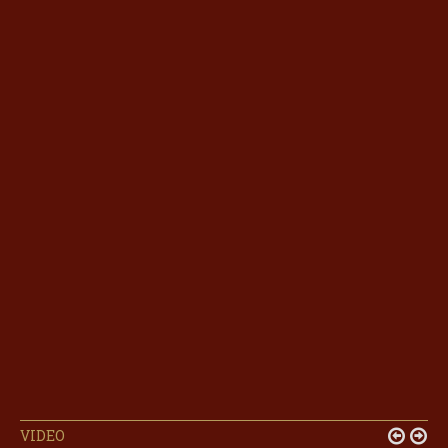
VIDEO

