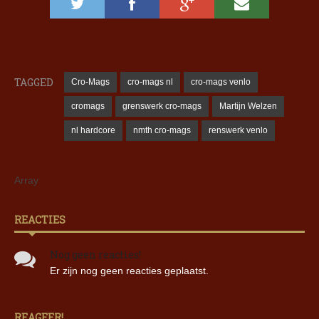
TAGGED
Cro-Mags
cro-mags nl
cro-mags venlo
cromags
grenswerk cro-mags
Martijn Welzen
nl hardcore
nmth cro-mags
renswerk venlo
Array
REACTIES
Nog geen reacties!
Er zijn nog geen reacties geplaatst.
REAGEER!