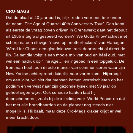
CRO-MAGS
Dat de plaat al 40 jaar oud is, blijkt reden voor een tour onder
de naam ‘The Age of Quarrel 40th Anniversary Tour’. Dan komt
als eerste de vraag boven drijven in Grenswerk; gaat het debuut
uit 1986 integraal gespeeld worden? ‘We Gotta Know’ schiet met
scherp na een stevige “move up, motherfuckers” van Flanagan.
‘Wired for Chaos’ een gloednieuwe track doorbreekt al direct de
lijn. De set die volgt is een mooie mix van oud en héél oud, met
wel een nadruk op ‘The Age…’ en ingebed in een topgeluid. De
frontman heeft een directe manier van communiceren waar zijn
New Yorkse achtergrond duidelijk naar voren komt. Hij vraagt
om een joint, wil niet dat mensen komen wortelschieten op het
podium en verwijst naar zijn gezonde fysiek met 59 jaar op
geheel eigen wijze. Ook serieuze kanten laat hij
doorschemeren, zoals bij de inleiding voor ‘World Peace’ en dat
het met alle brandhaarden op de planeet nog steeds niet
mogelijk is. Hij baalt, maar deze Cro-Mags kraker krijgt er wel
meer kracht door.