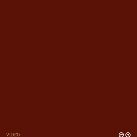
VIDEO

