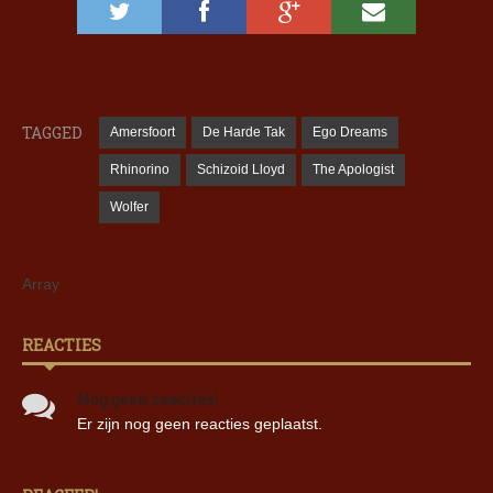
TAGGED
Amersfoort
De Harde Tak
Ego Dreams
Rhinorino
Schizoid Lloyd
The Apologist
Wolfer
Array
REACTIES
Nog geen reacties!
Er zijn nog geen reacties geplaatst.