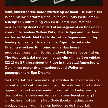
Bam, Amersfoortse harde muziek op de kaart! De Harde Tak
is een nieuw platform uit de koker van Joris Postulart en
feitelijk een uitbreiding van Postulart Music. Met dat
muziekbedrijf deed Postulart al management en boekingen
voor onder andere Willem Wits, The Badger and the Bass
en Jasper Mook. Met De Harde Tak vertegenwoordigt hij
harde pappies bands als van de Popronde bekende
Utrechtse rockers Rhinorino en de Haarlemse
progpsychbazen van Schizoid Lloyd. Eerste focus ligt op
The Apologist, dat net een nieuwe clip uit heeft en vrijdag
(22-1) de EP presenteert in Fluor in thuisstad Amersfoort.
Ook in het roster zitten hardcoreband Wolfer en
garagepunkers Ego Dreams.
De Harde Tak gaat voor deze vijf artiesten de promotie van de
muziek en de boekingen verzorgen. De roots van Joris Postulart
liggen in de punkrock en metal, maar met zijn bedrijf was hij
daar wat van afgedreven. Vandaar dat een terugkeer altijd
lonkte, helemaal toen hij Nico Gude (boeker, technicus en
producer) tegenkwam. Samen hebben ze de Harde Tak