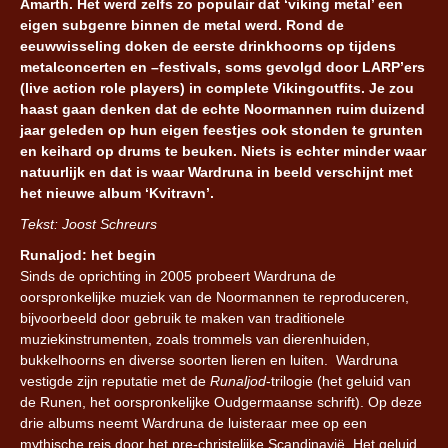
Amarth. Het werd zelfs zo populair dat ‘viking metal’ een
eigen subgenre binnen de metal werd. Rond de
eeuwwisseling doken de eerste drinkhoorns op tijdens
metalconcerten en –festivals, soms gevolgd door LARP’ers
(live action role players) in complete Vikingoutfits. Je zou
haast gaan denken dat de echte Noormannen ruim duizend
jaar geleden op hun eigen feestjes ook stonden te grunten
en keihard op drums te beuken. Niets is echter minder waar
natuurlijk en dat is waar Wardruna in beeld verschijnt met
het nieuwe album ‘Kvitravn’.
Tekst: Joost Schreurs
Runaljod: het begin
Sinds de oprichting in 2005 probeert Wardruna de
oorspronkelijke muziek van de Noormannen te reproduceren,
bijvoorbeeld door gebruik te maken van traditionele
muziekinstrumenten, zoals trommels van dierenhuiden,
bukkelhoorns en diverse soorten lieren en luiten. Wardruna
vestigde zijn reputatie met de
Runaljod
-trilogie (het geluid van
de Runen, het oorspronkelijke Oudgermaanse schrift). Op deze
drie albums neemt Wardruna de luisteraar mee op een
mythische reis door het pre-christelijke Scandinavië. Het geluid