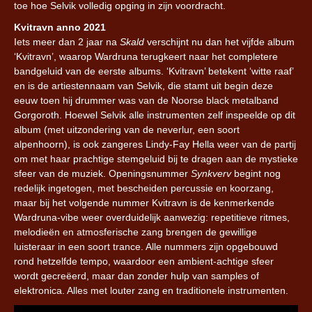
toe hoe Selvik volledig opging in zijn voordracht.
Kvitravn anno 2021
Iets meer dan 2 jaar na
Skald
verschijnt nu dan het vijfde album
‘
Kvitravn’
, waarop Wardruna terugkeert naar het completere
bandgeluid van de eerste albums. ‘Kvitravn’ betekent ‘witte raaf’
en is de artiestennaam van Selvik, die stamt uit begin deze
eeuw toen hij drummer was van de Noorse black metalband
Gorgoroth. Hoewel Selvik alle instrumenten zelf inspeelde op dit
album (met uitzondering van de neverlur, een soort
alpenhoorn), is ook zangeres Lindy-Fay Hella weer van de partij
om met haar prachtige stemgeluid bij te dragen aan de mystieke
sfeer van de muziek. Openingsnummer
Synkverv
begint nog
redelijk ingetogen, met bescheiden percussie en koorzang,
maar bij het volgende nummer Kvitravn is de kenmerkende
Wardruna-vibe weer overduidelijk aanwezig: repetitieve ritmes,
melodieën en atmosferische zang brengen de gewillige
luisteraar in een soort trance. Alle nummers zijn opgebouwd
rond hetzelfde tempo, waardoor een ambient-achtige sfeer
wordt gecreëerd, maar dan zonder hulp van samples of
elektronica. Alles met louter zang en traditionele instrumenten.