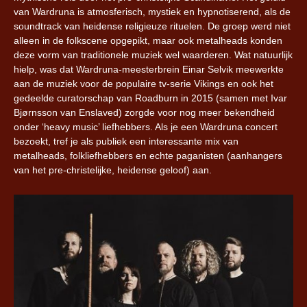
van Wardruna is atmosferisch, mystiek en hypnotiserend, als de
soundtrack van heidense religieuze rituelen. De groep werd niet
alleen in de folkscene opgepikt, maar ook metalheads konden
deze vorm van traditionele muziek wel waarderen. Wat natuurlijk
hielp, was dat Wardruna-meesterbrein Einar Selvik meewerkte
aan de muziek voor de populaire tv-serie Vikings en ook het
gedeelde curatorschap van Roadburn in 2015 (samen met Ivar
Bjørnsson van Enslaved) zorgde voor nog meer bekendheid
onder ‘heavy music’ liefhebbers. Als je een Wardruna concert
bezoekt, tref je als publiek een interessante mix van
metalheads, folkliefhebbers en echte paganisten (aanhangers
van het pre-christelijke, heidense geloof) aan.