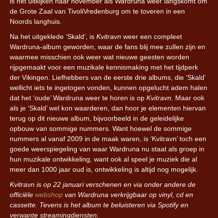
is het uitkijken naar november als Wardruna weer langskomt om
de Grote Zaal van TivoliVredenburg om te toveren in een
Noords langhuis.
Na het uitgeklede ‘
Skald’
, is
Kvitravn
weer een compleet
Wardruna-album geworden, waar de fans blij mee zullen zijn en
waarmee misschien ook weer wat nieuwe geesten worden
rijpgemaakt voor een muzikale kennismaking met het tijdperk
der Vikingen. Liefhebbers van de eerste drie albums, die ‘Skald’
wellicht iets te ingetogen vonden, kunnen opgelucht adem halen
dat het ‘oude’ Wardruna weer te horen is op
Kvitravn
. Maar ook
als je ‘Skald’ wel kon waarderen, dan hoor je elementen hiervan
terug op dit nieuwe album, bijvoorbeeld in de geleidelijke
opbouw van sommige nummers. Want hoewel de sommige
nummers al vanaf 2009 in de maak waren, is ‘Kvitravn’ toch een
goede weerspiegeling van waar Wardruna nu staat als groep in
hun muzikale ontwikkeling, want ook al speel je muziek die al
meer dan 1000 jaar oud is, ontwikkeling is altijd nog mogelijk.
Kvitravn is op 22 januari verschenen en via onder andere de
officiële
webshop
van Wardruna verkrijgbaar op vinyl, cd en
cassette. Tevens is het album te beluisteren via Spotify en
verwante streamingdiensten: