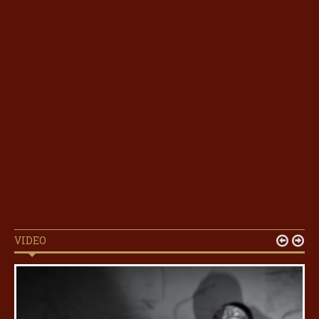
VIDEO

