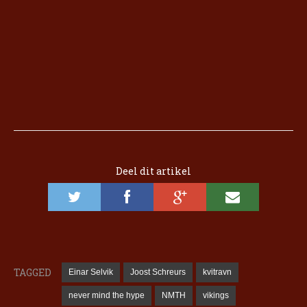
Deel dit artikel
TAGGED
Einar Selvik
Joost Schreurs
kvitravn
never mind the hype
NMTH
vikings