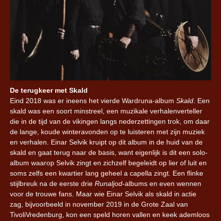
De terugkeer met Skald
Eind 2018 was er ineens het vierde Wardruna-album
Skald
. Een
skald was een soort minstreel, een muzikale verhalenverteller
die in de tijd van de vikingen langs nederzettingen trok, om daar
de lange, koude winteravonden op te luisteren met zijn muziek
en verhalen. Einar Selvik kruipt op dit album in de huid van de
skald en gaat terug naar de basis, want eigenlijk is dit een solo-
album waarop Selvik zingt en zichzelf begeleidt op lier of luit en
soms zelfs een kwartier lang geheel a capella zingt. Een flinke
stijlbreuk na de eerste drie
Runaljod
-albums en even wennen
voor de trouwe fans. Maar wie Einar Selvik als skald in actie
zag, bijvoorbeeld in november 2019 in de Grote Zaal van
TivoliVredenburg, kon een speld horen vallen en keek ademloos