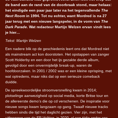
de band aan de rand van de doorbraak stond, maar helaas:
het eindigde een paar jaar later na het tegenvallende
The
Next Room
in 1994. Tot nu echter, want Mordred is na 27
jaar terug met een nieuwe langspeler, in de vorm van
The
Dark Parade
. Wat redacteur Martijn Welzen ervan vindt lees
je hier…
Tekst: Martijn Welzen
Een nadere blik op de geschiedenis leert ons dat Mordred niet
als mainstream act kon doorstoten. Het opstappen van zanger
Scott Holderby en een door het ijs gezakte derde album,
gevolgd door een onvermijdelijk break-up, waren de
hoofdoorzaken. In 2001 / 2002 was er een kleine oprisping, met
wat optredens, maar niks dat op een serieuze comeback
duidde.
De spreekwoordelijke stroomversnelling kwam in 2014;
plotselinge aanwezigheid op social media, korte Britse tour en
de allereerste demo’s die op cd verschenen. De inspiratie voor
nieuwe songs kwam langzaam op gang. Twaalf nieuwe tracks
hebben sinds die tijd het daglicht gezien. Vier zijn, met het
uitbrengen van de EP
Volition
in 2020, al een tijdje onder ons.