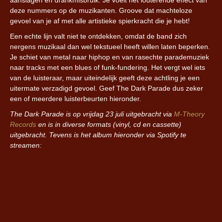
aanslagen en drankmisbruik. Je voelt het louterende effect van
deze nummers op de muzikanten. Groove dat machteloze
gevoel van je af met alle artistieke spierkracht die je hebt!
Een echte lijn valt niet te ontdekken, omdat de band zich
nergens muzikaal dan wel tekstueel heeft willen laten beperken.
Je schiet van metal naar hiphop en van rasechte parademuziek
naar tracks met een blues of funk-fundering. Het vergt wel iets
van de luisteraar, maar uiteindelijk geeft deze achtling je een
uitermate verzadigd gevoel. Geef The Dark Parade dus zeker
een of meerdere luisterbeurten hieronder.
The Dark Parade is op vrijdag 23 juli uitgebracht via
M-Theory
Records
en is in diverse formats (vinyl, cd en cassette)
uitgebracht. Tevens is het album hieronder via Spotify te
streamen: