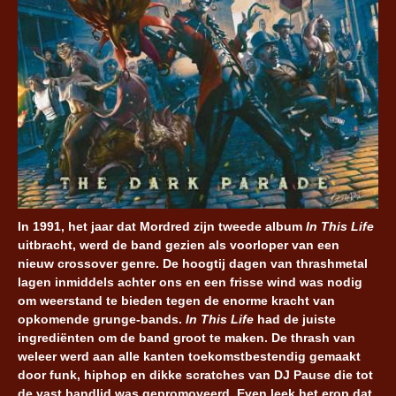
In 1991, het jaar dat Mordred zijn tweede album
In This Life
uitbracht, werd de band gezien als voorloper van een
nieuw crossover genre. De hoogtij dagen van thrashmetal
lagen inmiddels achter ons en een frisse wind was nodig
om weerstand te bieden tegen de enorme kracht van
opkomende grunge-bands.
In This Life
had de juiste
ingrediënten om de band groot te maken. De thrash van
weleer werd aan alle kanten toekomstbestendig gemaakt
door funk, hiphop en dikke scratches van DJ Pause die tot
de vast bandlid was gepromoveerd. Even leek het erop dat