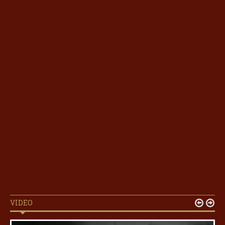
VIDEO

