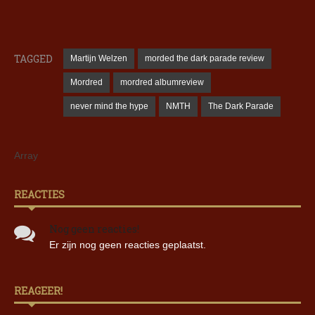
TAGGED
Martijn Welzen
morded the dark parade review
Mordred
mordred albumreview
never mind the hype
NMTH
The Dark Parade
Array
REACTIES
Nog geen reacties!
Er zijn nog geen reacties geplaatst.
REAGEER!