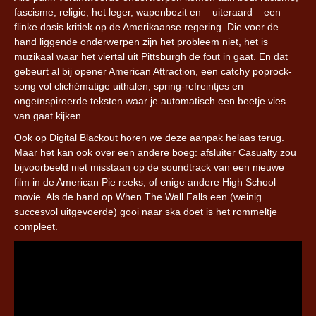
fascisme, religie, het leger, wapenbezit en – uiteraard – een
flinke dosis kritiek op de Amerikaanse regering. Die voor de
hand liggende onderwerpen zijn het probleem niet, het is
muzikaal waar het viertal uit Pittsburgh de fout in gaat. En dat
gebeurt al bij opener American Attraction, een catchy poprock-
song vol clichématige uithalen, spring-refreintjes en
ongeïnspireerde teksten waar je automatisch een beetje vies
van gaat kijken.
Ook op Digital Blackout horen we deze aanpak helaas terug.
Maar het kan ook over een andere boeg: afsluiter Casualty zou
bijvoorbeeld niet misstaan op de soundtrack van een nieuwe
film in de American Pie reeks, of enige andere High School
movie. Als de band op When The Wall Falls een (weinig
succesvol uitgevoerde) gooi naar ska doet is het rommeltje
compleet.