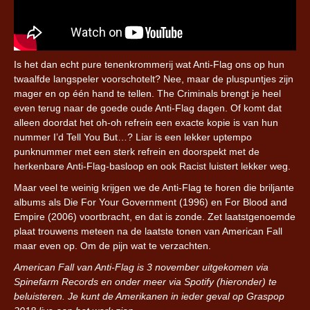
Is het dan echt pure tenenkrommerij wat Anti-Flag ons op hun
twaalfde langspeler voorschotelt? Nee, maar de pluspuntjes zijn
mager en op één hand te tellen. The Criminals brengt je heel
even terug naar de goede oude Anti-Flag dagen. Of komt dat
alleen doordat het oh-oh refrein een exacte kopie is van hun
nummer I’d Tell You But…? Liar is een lekker uptempo
punknummer met een sterk refrein en doorspekt met de
herkenbare Anti-Flag-basloop en ook Racist luistert lekker weg.
Maar veel te weinig krijgen we de Anti-Flag te horen die briljante
albums als Die For Your Government (1996) en For Blood and
Empire (2006) voortbracht, en dat is zonde. Zet laatstgenoemde
plaat trouwens meteen na de laatste tonen van American Fall
maar even op. Om de pijn wat te verzachten.
American Fall van Anti-Flag is 3 november uitgekomen via
Spinefarm Records en onder meer via Spotify (hieronder) te
beluisteren. Je kunt de Amerikanen in ieder geval op Graspop