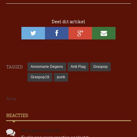
Deel dit artikel
TAGGED
Annemarie Degens
Anti-Flag
Graspop
Graspop18
punk
Array
REACTIES
Nog geen reacties!