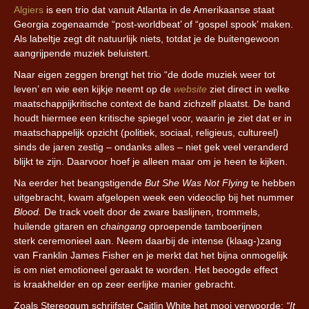
Algiers
is een trio dat vanuit Atlanta in de Amerikaanse staat
Georgia zogenaamde “post-worldbeat’ of “gospel spook’ maken.
Als labeltje zegt dit natuurlijk niets, totdat je de buitengewoon
aangrijpende muziek beluistert.
Naar eigen zeggen brengt het trio “de dode muziek weer tot
leven’ en wie een kijkje neemt op de
website
ziet direct in welke
maatschappijkritische context de band zichzelf plaatst. De band
houdt hiermee een kritische spiegel voor, waarin je ziet dat er in
maatschappelijk opzicht (politiek, sociaal, religieus, cultureel)
sinds de jaren zestig – ondanks alles – niet gek veel veranderd
blijkt te zijn. Daarvoor hoef je alleen maar om je heen te kijken.
Na eerder het beangstigende
But She Was Not Flying
te hebben
uitgebracht, kwam afgelopen week een videoclip bij het nummer
Blood.
De track voelt door de zware baslijnen, trommels,
huilende gitaren en
chaingang
oproepende tamboerijnen
sterk ceremonieel aan. Neem daarbij de intense (klaag-)zang
van Franklin James Fisher en je merkt dat het bijna onmogelijk
is om niet emotioneel geraakt te worden. Het beoogde effect
is kraakhelder en op zeer eerlijke manier gebracht.
Zoals Stereogum schrijfster Caitlin White het mooi verwoorde:
“It