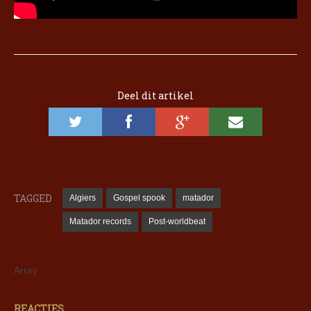
Deel dit artikel
TAGGED
Algiers
Gospel spook
matador
Matador records
Post-worldbeat
Array
REACTIES