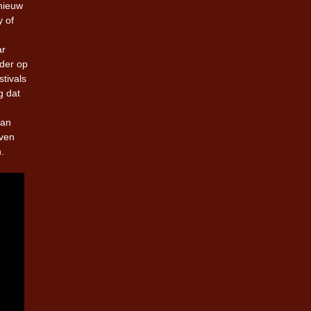
nieuw
y of
ar
ader op
tivals
g dat
van
even
.