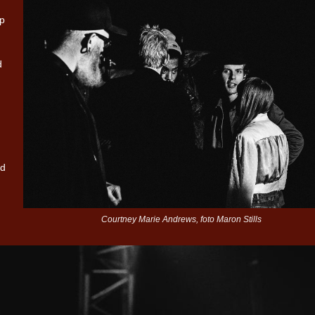
op
d
id
Courtney Marie Andrews, foto Maron Stills