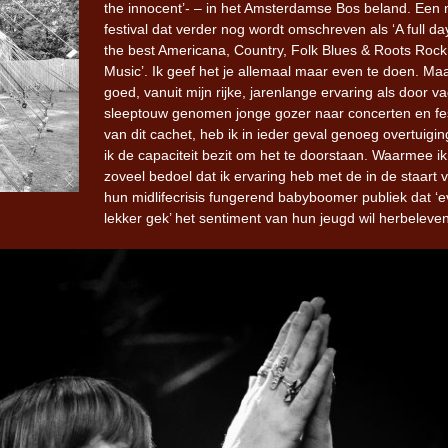
the innocent’- – in het Amsterdamse Bos beland. Een 
festival dat verder nog wordt omschreven als ‘A full da
the best Americana, Country, Folk Blues & Roots Rock
Music’. Ik geef het je allemaal maar even te doen. Ma
goed, vanuit mijn rijke, jarenlange ervaring als door v
sleeptouw genomen jonge gozer naar concerten en fes
van dit cachet, heb ik in ieder geval genoeg overtuigin
ik de capaciteit bezit om het te doorstaan. Waarmee ik
zoveel bedoel dat ik ervaring heb met de in de staart 
hun midlifecrisis fungerend babyboomer publiek dat ‘
lekker gek’ het sentiment van hun jeugd wil herbeleven