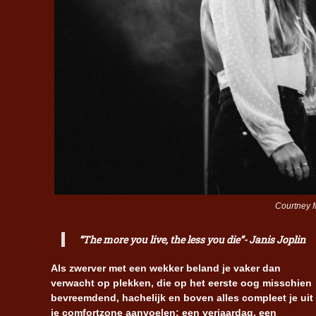
Courtney M
“The more you live, the less you die”- Janis Joplin
Als zwerver met een wekker beland je vaker dan
verwacht op plekken, die op het eerste oog misschien
bevreemdend, hachelijk en boven alles compleet je uit
je comfortzone aanvoelen: een verjaardag, een