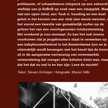
politieauto, of schaamteloos inlopend op een seksend
stelletje van je AirBnB op zoek naar een slaapplek. Maa
met een open mind, een ‘fuck it- houding en een boel
geluk in het kennen van een club zeer mooie mensen, 
het vooral een kwestie van gemakkelijk surfen op de
golven het van een vooringenomen lotsbestemming.
Het overkomt je nou eenmaal. Zo kan het ook ineens
voorkomen dat je jeugdtrauma’s staat te verwerken op
een babyboomerfestival in het Amsterdamse bos en je
uiteindelijk wordt bevangen met het besef dat de troos
zit in de aangename verrrassing van onverwachte
verwondering dat vroeger alles behalve beter was, maa
dat het dat nu wel is en kan zijn. Leve de muziek!
Tekst: Steven Gröniger / fotografie: Maron Stills