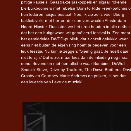
pittige kapsels, Gaastra-zeiljaskoppels en sigaar rokende
bierbuikboomers met rebelse ‘Born to Ride Free’-patches 
hun lederen hesjes bestaat. Nee, ik zie zelfs veel IJburg-
bakfietsvolk, met her-en-der een verdwaalde Amsterdam
Noord-Hipster. Dus laten we het erop houden in alle nethei
dat het een buitgewoon wit gemêleerd festival is. Zeg maar
het gemiddelde DWDD-publiek, dat zichzelf gelukkig weer
eens niet buiten de eigen ring hoeft te begeven voor een
leuk feestje. Nu kun je zeggen: ‘Sjemig gast. Je hoeft daar
niet te zijn.’ Dat is zo, maar lees dan de inleiding nog maar
eens. Bovendien met een affiche waar Bombino, DeWolff,
Seasick Steve, Drive-by Truckers, The Dawn Brothers, Dav
Crosby en Courtney Marie Andrews op prijken, is het dus
een kwestie van Leve de muziek!