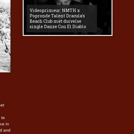
Videoprimeur: NMTH x
The
Popronde Talent Dracula’s
Zemma s
Beach Club met duivelse
underg
single Danze Con El Diablo
livesess
eet
 te
ce in
ld and