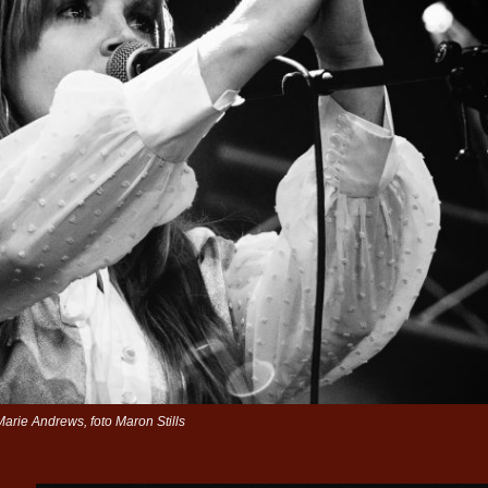
arie Andrews, foto Maron Stills
-