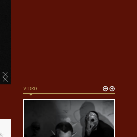
VIDEO

