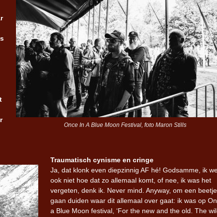
r
Iron Jinn doopt vers epos 
Futurist en munt Reich and
is
Roll-stijl
t
r
Once In A Blue Moon Festival, foto Maron Stills
Traumatisch cynisme en cringe
Ja, dat klonk even diepzinnig AF hé! Godsamme, ik w
ook niet hoe dat zo allemaal komt, of nee, ik was het
vergeten, denk ik. Never mind. Anyway, om een beetje
gaan duiden waar dit allemaal over gaat: ik was op On
a Blue Moon festival, ‘For the new and the old. The wi