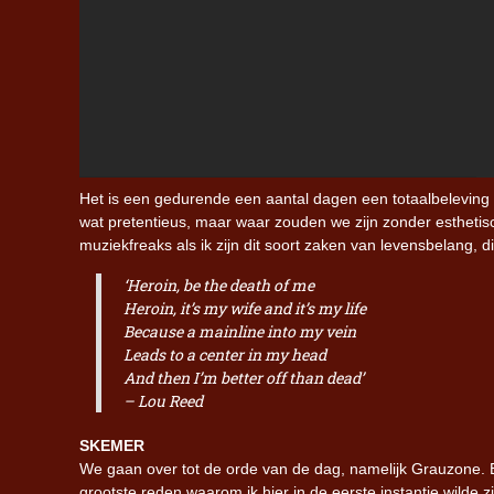
Het is een gedurende een aantal dagen een totaalbeleving d
wat pretentieus, maar waar zouden we zijn zonder esthetisc
muziekfreaks als ik zijn dit soort zaken van levensbelang,
‘Heroin, be the death of me
Heroin, it’s my wife and it’s my life
Because a mainline into my vein
Leads to a center in my head
And then I’m better off than dead
’
– Lou Reed
SKEMER
We gaan over tot de orde van de dag, namelijk Grauzone
.
grootste reden waarom ik hier in de eerste instantie wilde zi