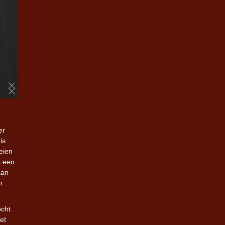
er
is
eien
s een
aan
jn…
ocht
et