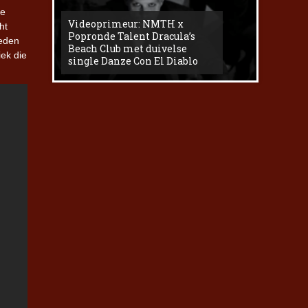
de
Videoprimeur: NMTH x
ht
The
Popronde Talent Dracula’s
Zemma s
leden
Beach Club met duivelse
underg
iek die
single Danze Con El Diablo
livesess