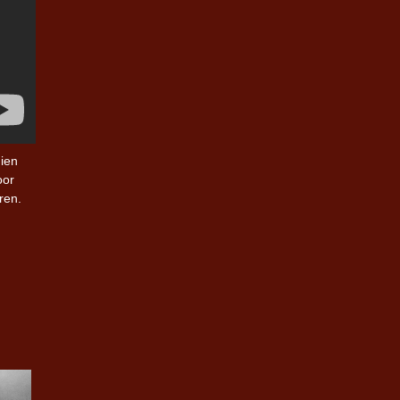
hien
oor
eren.