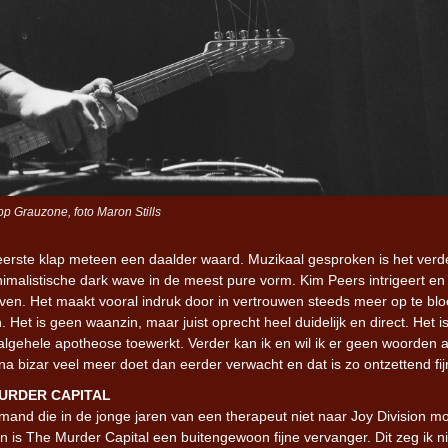
p Grauzone, foto Maron Stills
e eerste klap meteen een daalder waard. Muzikaal gesproken is het verd
imalistische dark wave in de meest pure vorm. Kim Peers intrigeert en 
geven. Het maakt vooral indruk door in vertrouwen steeds meer op te blo
n.
Het is geen waanzin, maar juist oprecht heel duidelijk en direct. Het i
algehele apotheose toewerkt. Verder kan ik en wil ik er geen woorden 
jna
bizar veel meer doet dan eerder verwacht en dat is zo ontzettend fi
URDER CAPITAL
mand die in de jonge jaren van een therapeut niet naar Joy Division m
en is The Murder Capital een buitengewoon fijne vervanger. Dit zeg ik ni